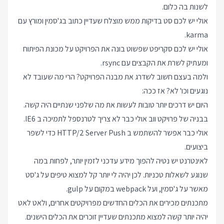
לשנות בה כלום.
אולי יש לכם סט בדיקות ממש מוצלח שעדיין כתוב בג'סמין ומורץ עם
karma.
אולי יש לכם סקריפט שפשוט בונה את הפרויקט על מכונת הפיתוח
ומעתיק לשרת את הקבצים עם rsync.
ולמה בעצם חשוב לשדרג את מבנה הפרויקט? הרי מה שעובד לא
נוגעים וכו' לא? אז ככה:
היום יש דרכים יותר טובות לעשות את מה שלפני שנתיים היה קשה.
בבניה של פרויקט ווב אולי כבר לא צריך לטרנספל לתמיכה ב IE6.
אולי כבר אפשר להשתמש ב HTTP/2 Server Push כדי לשפר
ביצועים.
לאינטרנט יש נטיה להפוך מידע עדכני לזמין יותר, לפחות במה
שנוגע לשאלות טכניות. לכן יהיה לי יותר קל למצוא טיפים על ג'סט
מאשר על ג'סמין, ועל webpack במקום על gulp.
מתכנתים מכירים את הכלים החדשים מפרויקטים אחרים, ולאט לאט
יהיה יותר קשה למצוא מתכנתים שעדיין זוכרים את הכלים הישנים.