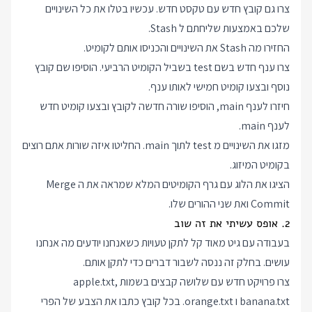
צרו גם קובץ חדש עם טקסט חדש. עכשיו בטלו את כל השינויים
שלכם באמצעות שליחתם ל Stash.
החזירו מה Stash את השינויים והכניסו אותם לקומיט.
צרו ענף חדש בשם test בשביל הקומיט הרביעי. הוסיפו שם קובץ
נוסף ובצעו קומיט חמישי לאותו ענף.
חיזרו לענף main, הוסיפו שורה חדשה לקובץ ובצעו קומיט חדש
לענף main.
מזגו את השינויים מ test לתוך main. החליטו איזה שורות אתם רוצים
בקומיט המיזוג.
הציגו את הלוג עם גרף הקומיטים המלא שמראה את ה Merge
Commit ואת שני ההורים שלו.
2. אופס עשיתי את זה שוב
בעבודה עם גיט מאוד קל לתקן טעויות כשאנחנו יודעים מה אנחנו
עושים. בחלק זה ננסה לשבור דברים כדי לתקן אותם.
צרו פרויקט חדש עם שלושה קבצים בשמות apple.txt,
banana.txt ו orange.txt. בכל קובץ כתבו את הצבע של הפרי