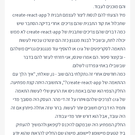
והם מוכנים לעבוד.
מיד הצעתי להם לנסות ליצור לעצמם תבנית ל create-react-app
שתכלול את קוד התבנית שהם צריכים. אחרי בדיקה הסתבר שיש
כמה דברים שהם צריכים שתבנית של create-react-app לא ממש
יכולה לתת, ובשביל לבנות מנגנון כזה הם יצטרכו עכשיו לעשות
התאמה לסקריפטים של cra או להוסיף עוד מנגנונים גנריים משלהם
- ובקיצור סיפור. הם אמרו שינסו, אני חזרתי לעזור להם בדבר
שבשבילו באתי ונפרדנו לשלום.
כמה חודשים אחרי זה נתקלתי בהם שוב - נו, שאלתי, "איך הלך עם
ההתאמה של create-react-app?", והתשובה היתה קצת מפתיעה.
החלק הצפוי הוא שהם באמת ניסו את הרעיון שלי לעשות התאמה
של cra לצרכים שלהם וויתרו על זה די מהר. העסק היה מסובך מדי
ותמיד היו דברים חשובים יותר לעשות. ברור שזה אחלה פיתרון אם זה
היה עובד, אבל הוא דורש יותר מדי עבודה.
החלק המפתיע היה שבמקום להיכנס לקיפאון ולהמשיך להעתיק
ביד קטעים מיישומון ליישומון, מישהו שם החליט להראות שהוא יודע