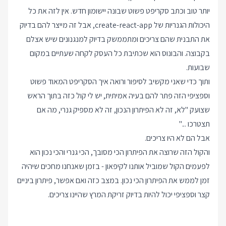
יותר טוב וכתב סקריפט פשוט שבונה יישומון חדש. אין לזה את כל
היכולות הגנריות של create-react-app, אבל זה מייצר להם בדיוק
את התבנית שהם צריכים ומתממשק בדיוק למנגנונים שיש אצלם
בקבוצה. והבונוס הוא שכתיבת כל העסק לקחה שעתיים במקום
שבועות.
ותוך כדי שאני מקשיב לסיפור ורואה איך הסקריפט המאוד פשוט
וספציפי הזה פתר להם בעיה אמיתית, יש לי קול כזה בתוך הראש
שצועק "לא, זה לא הפיתרון הנכון, זה לא מספיק גנרי, מה אם
תצטרכו ..."
אבל הם לא היו צריכים.
והקול הזה שרוצה את הפיתרון הכי מסובך, הכי גנרי והכי נכון הוא
לפעמים הקול שמוביל אותנו לקיפאון - בזמן שאנחנו מחכים שיהיה
זמן לממש את הפיתרון הכי נכון. במצב כזה ואם אפשר, פיתרון ביניים
קצר וספציפי יכול להיות בדיוק זריקת המרץ שהיינו צריכים.