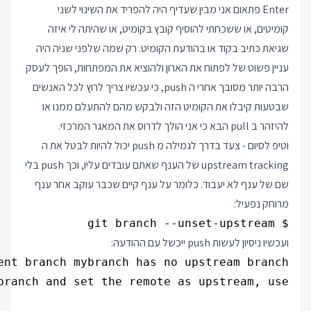
Enter פתאום אני מבין שעדיף היה להפריד את השינוי לשני
קומיטים, או ששכחתי להוסיף קובץ בקומיט, או שהיתה לי איזה
שגיאת כתיב בקוד או בהודעת הקומיט. רק שמה שלפני שניה היה
עניין פשוט של לפתוח את הארון ולהוציא את המפתחות, הופך לעסק
הרבה יותר מסובך אחרי ה push, כי עכשיו צריך לרוץ לכל האנשים
שבטעות קיבלו את הקומיט הזה ולבקש מהם להתעלם ממנו או
להיזהר ב pull הבא כי אני הולך לדרוס את המאגר המרכזי.
וטיפ לסיום - צעד בדרך לגמילה מ push יכול להיות לבטל את ה
upstream tracking של הענף שאתם עובדים עליו, וכך push בלי
שם של ענף לא יעבוד. כלומר על ענף קיים שכבר עוקב אחר ענף
מרוחק נפעיל:
$ git branch --unset-upstream

ועכשיו ניסיון לעשות push ייכשל עם ההודעה: