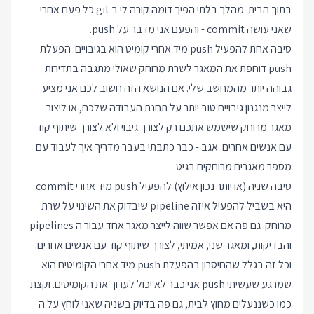
בתוך הבית. מהלך בלתי הפיך דומה קורה לי ב git כל פעם אחרי
שאני עושה commit - והפעם אני מדבר על push.
סיבה אחת להפעיל push מיד אחרי קומיט הוא בגיבויים. הפעלת
push דוחפת את המאגר לשרת מרוחק שאולי מתגבה בתדירות
גבוהה יותר מהמחשב שלי. אם הנושא הזה חשוב לכם אני מציע
לייצר מנגנון גיבויים טוב יותר על תחנת העבודה שלכם, או ליצור
מאגר מרוחק שישמש אתכם רק לצורך גיבוי ולא לצורך שיתוף קוד
עם אנשים אחרים. אגב - כבר כתבתי בעבר מדריך
איך לעבוד עם
מספר מאגרים מרוחקים בגיט
.
סיבה שניה (או יותר נכון אילוץ) להפעיל push מיד אחרי commit
היא בשביל להפעיל איזה pipeline שיבדוק את השינוי על שרת
מרוחק. גם פה אם אפשר שווה לייצר מאגר אחד עבור ה pipelines
והבדיקות, ומאגר שני, אמיתי, לצורך שיתוף קוד עם אנשים אחרים.
וכל זה בגלל שהחיסרון בהפעלת push מיד אחרי הקומיטים הוא
שמרגע שעשיתי push אני כבר לא יכול לערוך את הקומיטים. וקצת
כמו כשננעלים מחוץ לבית, גם פה בדיוק בשניה שאני לוחץ על ה