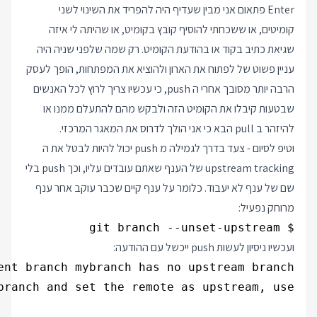
Enter פתאום אני מבין שעדיף היה להפריד את השינוי לשני
קומיטים, או ששכחתי להוסיף קובץ בקומיט, או שהיתה לי איזה
שגיאת כתיב בקוד או בהודעת הקומיט. רק שמה שלפני שניה היה
עניין פשוט של לפתוח את הארון ולהוציא את המפתחות, הופך לעסק
הרבה יותר מסובך אחרי ה push, כי עכשיו צריך לרוץ לכל האנשים
שבטעות קיבלו את הקומיט הזה ולבקש מהם להתעלם ממנו או
להיזהר ב pull הבא כי אני הולך לדרוס את המאגר המרכזי.
וטיפ לסיום - צעד בדרך לגמילה מ push יכול להיות לבטל את ה
upstream tracking של הענף שאתם עובדים עליו, וכך push בלי
שם של ענף לא יעבוד. כלומר על ענף קיים שכבר עוקב אחר ענף
מרוחק נפעיל:
$ git branch --unset-upstream

ועכשיו ניסיון לעשות push ייכשל עם ההודעה: