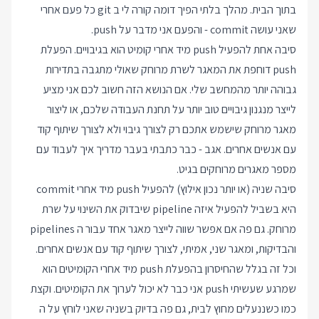
בתוך הבית. מהלך בלתי הפיך דומה קורה לי ב git כל פעם אחרי
שאני עושה commit - והפעם אני מדבר על push.
סיבה אחת להפעיל push מיד אחרי קומיט הוא בגיבויים. הפעלת
push דוחפת את המאגר לשרת מרוחק שאולי מתגבה בתדירות
גבוהה יותר מהמחשב שלי. אם הנושא הזה חשוב לכם אני מציע
לייצר מנגנון גיבויים טוב יותר על תחנת העבודה שלכם, או ליצור
מאגר מרוחק שישמש אתכם רק לצורך גיבוי ולא לצורך שיתוף קוד
עם אנשים אחרים. אגב - כבר כתבתי בעבר מדריך
איך לעבוד עם
מספר מאגרים מרוחקים בגיט
.
סיבה שניה (או יותר נכון אילוץ) להפעיל push מיד אחרי commit
היא בשביל להפעיל איזה pipeline שיבדוק את השינוי על שרת
מרוחק. גם פה אם אפשר שווה לייצר מאגר אחד עבור ה pipelines
והבדיקות, ומאגר שני, אמיתי, לצורך שיתוף קוד עם אנשים אחרים.
וכל זה בגלל שהחיסרון בהפעלת push מיד אחרי הקומיטים הוא
שמרגע שעשיתי push אני כבר לא יכול לערוך את הקומיטים. וקצת
כמו כשננעלים מחוץ לבית, גם פה בדיוק בשניה שאני לוחץ על ה