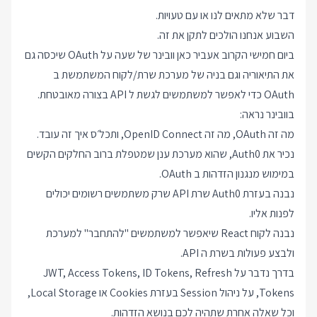
דבר שלא מתאים לנו או עם טעויות.
השבוע אנחנו הולכים לתקן את זה.
ביום חמישי הקרוב אעביר כאן וובינר של שעה על OAuth שיכסה גם
את התיאוריה וגם בניה של מערכת שרת/לקוח המשתמשת ב
OAuth כדי לאפשר למשתמשים לגשת ל API בצורה מאובטחת.
בוובינר נראה:
מה זה OAuth, מה זה OpenID Connect, ותכל׳ס איך זה עובד.
נכיר את Auth0, שהוא מערכת ענן שמטפלת ברוב החלקים הקשים
במימוש מנגנון הזדהות ב OAuth.
נבנה בעזרת Auth0 שרת API שרק משתמשים רשומים יכולים
לפנות אליו.
נבנה לקוח React שיאפשר למשתמשים "להתחבר" למערכת
ולבצע פעולות בשרת ה API.
בדרך נדבר על JWT, Access Tokens, ID Tokens, Refresh
Tokens, על ניהול Session בעזרת Cookies או Local Storage,
וכל שאלה אחרת שתהיה לכם בנושא הזדהות.