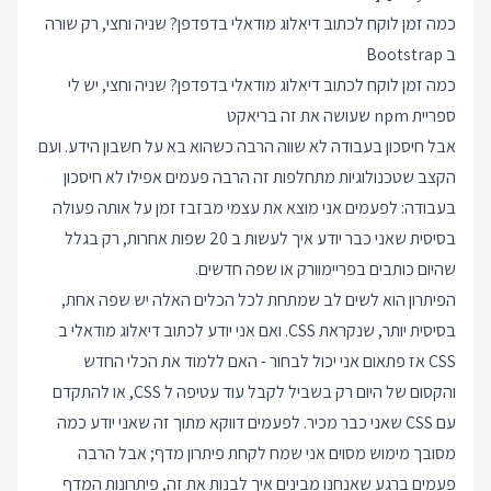
כמה זמן לוקח לכתוב דיאלוג מודאלי בדפדפן? שניה וחצי, רק שורה
ב Bootstrap
כמה זמן לוקח לכתוב דיאלוג מודאלי בדפדפן? שניה וחצי, יש לי
ספריית npm שעושה את זה בריאקט
אבל חיסכון בעבודה לא שווה הרבה כשהוא בא על חשבון הידע. ועם
הקצב שטכנולוגיות מתחלפות זה הרבה פעמים אפילו לא חיסכון
בעבודה: לפעמים אני מוצא את עצמי מבזבז זמן על אותה פעולה
בסיסית שאני כבר יודע איך לעשות ב 20 שפות אחרות, רק בגלל
שהיום כותבים בפריימוורק או שפה חדשים.
הפיתרון הוא לשים לב שמתחת לכל הכלים האלה יש שפה אחת,
בסיסית יותר, שנקראת CSS. ואם אני יודע לכתוב דיאלוג מודאלי ב
CSS אז פתאום אני יכול לבחור - האם ללמוד את הכלי החדש
והקסום של היום רק בשביל לקבל עוד עטיפה ל CSS, או להתקדם
עם CSS שאני כבר מכיר. לפעמים דווקא מתוך זה שאני יודע כמה
מסובך מימוש מסוים אני שמח לקחת פיתרון מדף; אבל הרבה
פעמים ברגע שאנחנו מבינים איך לבנות את זה, פיתרונות המדף