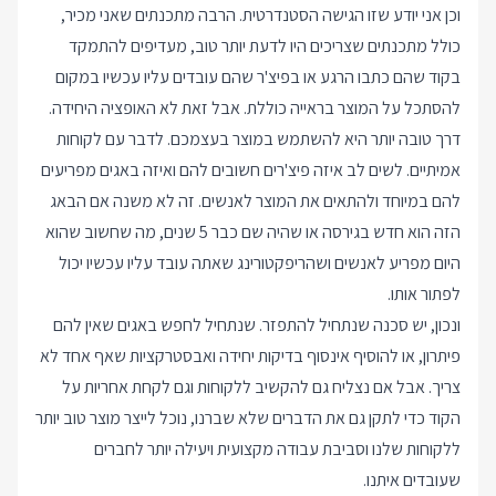
וכן אני יודע שזו הגישה הסטנדרטית. הרבה מתכנתים שאני מכיר,
כולל מתכנתים שצריכים היו לדעת יותר טוב, מעדיפים להתמקד
בקוד שהם כתבו הרגע או בפיצ'ר שהם עובדים עליו עכשיו במקום
להסתכל על המוצר בראייה כוללת. אבל זאת לא האופציה היחידה.
דרך טובה יותר היא להשתמש במוצר בעצמכם. לדבר עם לקוחות
אמיתיים. לשים לב איזה פיצ'רים חשובים להם ואיזה באגים מפריעים
להם במיוחד ולהתאים את המוצר לאנשים. זה לא משנה אם הבאג
הזה הוא חדש בגירסה או שהיה שם כבר 5 שנים, מה שחשוב שהוא
היום מפריע לאנשים ושהריפקטורינג שאתה עובד עליו עכשיו יכול
לפתור אותו.
ונכון, יש סכנה שנתחיל להתפזר. שנתחיל לחפש באגים שאין להם
פיתרון, או להוסיף אינסוף בדיקות יחידה ואבסטרקציות שאף אחד לא
צריך. אבל אם נצליח גם להקשיב ללקוחות וגם לקחת אחריות על
הקוד כדי לתקן גם את הדברים שלא שברנו, נוכל לייצר מוצר טוב יותר
ללקוחות שלנו וסביבת עבודה מקצועית ויעילה יותר לחברים
שעובדים איתנו.