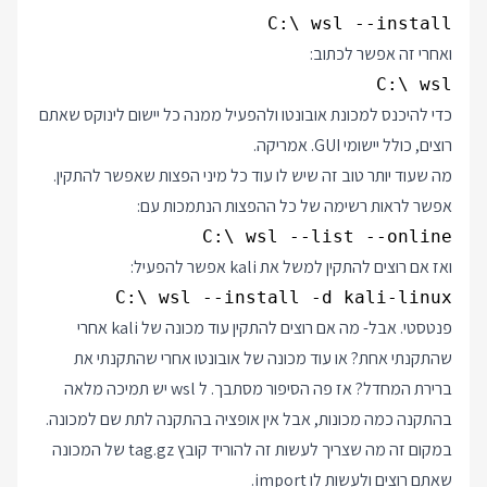
C:\ wsl --install

ואחרי זה אפשר לכתוב:
C:\ wsl

כדי להיכנס למכונת אובונטו ולהפעיל ממנה כל יישום לינוקס שאתם
רוצים, כולל יישומי GUI. אמריקה.
מה שעוד יותר טוב זה שיש לו עוד כל מיני הפצות שאפשר להתקין.
אפשר לראות רשימה של כל ההפצות הנתמכות עם:
C:\ wsl --list --online

ואז אם רוצים להתקין למשל את kali אפשר להפעיל:
C:\ wsl --install -d kali-linux

פנטסטי. אבל- מה אם רוצים להתקין עוד מכונה של kali אחרי
שהתקנתי אחת? או עוד מכונה של אובונטו אחרי שהתקנתי את
ברירת המחדל? אז פה הסיפור מסתבך. ל wsl יש תמיכה מלאה
בהתקנה כמה מכונות, אבל אין אופציה בהתקנה לתת שם למכונה.
במקום זה מה שצריך לעשות זה להוריד קובץ tag.gz של המכונה
שאתם רוצים ולעשות לו import.