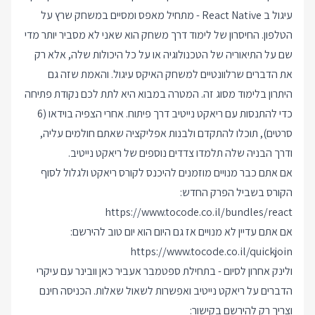
עיגול ב React Native - מתחיל מאפס ומסיים במשחק שרץ על
הטלפון. החיסרון של לימוד דרך משחק הוא שאני לא מסביר יותר מדי
שם על התיאוריה של הטכנולוגיה או על כל היכולות שלה, אלא רק
את הדברים שרלוונטיים למשחק האיקס עיגול. והאמת שזה גם
היתרון בלימוד מסוג זה. המטרה במבוא היא לתת לכם נקודת פתיחה
כדי להתנסות עם ריאקט נייטיב דרך פיתוח. אחרי הצפיה בוידאו (6
סרטים), תוכלו להתקדם ולבנות אפליקציה שאתם חולמים עליה,
ודרך הבניה שלה תלמדו צדדים נוספים של ריאקט נייטיב.
אם אתם כבר מנויים מוזמנים להיכנס לקורס ריאקט ולגלול לסוף
הקורס בשביל הפרק החדש:
https://www.tocode.co.il/bundles/react
אם אתם עדיין לא מנויים אז גם היום הוא יום טוב להירשם:
https://www.tocode.co.il/quickjoin
ולינק אחרון לסיום - בתחילת ספטמבר אעביר כאן וובינר עם עיקרי
הדברים על ריאקט נייטיב ואפשרות לשאול שאלות. הכניסה חינם
וצריך רק להירשם בקישור: