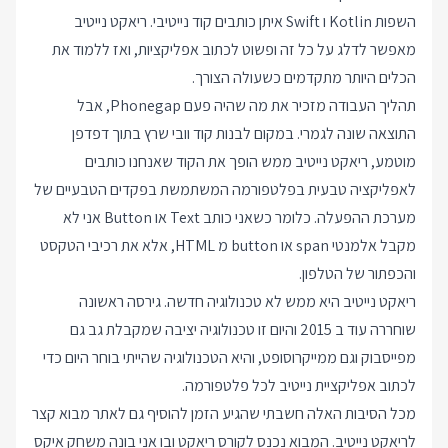
השפות Kotlin ו Swift איתן כותבים קוד נייטיבי. ריאקט נייטיב
מאפשר לדלג על כל זה ופשוט לכתוב אפליקציות, ואז ללמוד את
הכלים היותר מתקדמים כשעולה הצורך.
תהליך העבודה מזכיר את מה שהיה פעם Phonegap, אבל
התוצאה שונה לגמרי. במקום לבנות קוד וובי שרץ בתוך דפדפן
מוטמע, ריאקט נייטיב ממש הופך את הקוד שאנחנו כותבים
לאפליקציה טבעית בפלטפורמה המשתמשת בפקדים הטבעיים של
מערכת ההפעלה. כלומר כשאני כותב Text או Button אני לא
מקבל אלמנטי span או button מ HTML, אלא את רכיבי הטקסט
והכפתור של הטלפון.
ריאקט נייטיב היא ממש לא טכנולוגיה חדשה. גירסה ראשונה
שוחררה עוד ב 2015 והיום זו טכנולוגיה יציבה שמקבלת גב גם
מפייסבוק וגם ממייקרוסופט, והיא הטכנולוגיה שהייתי בוחר היום כדי
לכתוב אפליקציית נייטיב לכל פלטפורמה.
מכל הסיבות האלה חשבתי שהגיע הזמן להוסיף גם לאתר מבוא קצר
לריאקט נייטיב. המבוא נכנס לקורס ריאקט ובו אני בונה משחק איקס