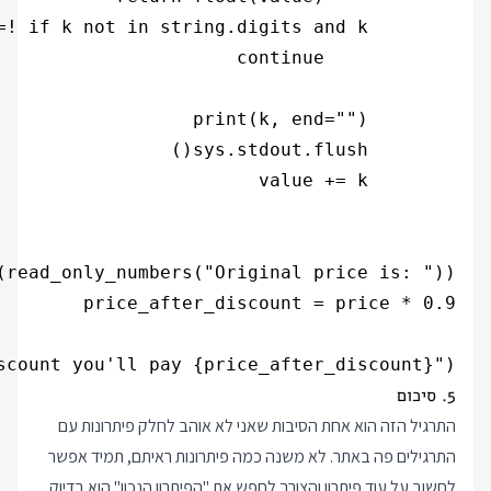
scount you'll pay {price_after_discount}")

5. סיכום
התרגיל הזה הוא אחת הסיבות שאני לא אוהב לחלק פיתרונות עם
התרגילים פה באתר. לא משנה כמה פיתרונות ראיתם, תמיד אפשר
לחשוב על עוד פיתרון והצורך לחפש את "הפיתרון הנכון" הוא בדיוק