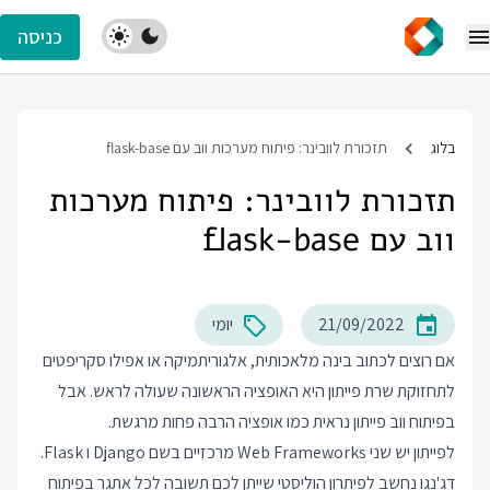
כניסה
בלוג
תזכורת לוובינר: פיתוח מערכות ווב עם flask-base
תזכורת לוובינר: פיתוח מערכות
ווב עם flask-base
21/09/2022
יומי
אם רוצים לכתוב בינה מלאכותית, אלגוריתמיקה או אפילו סקריפטים
לתחזוקת שרת פייתון היא האופציה הראשונה שעולה לראש. אבל
בפיתוח ווב פייתון נראית כמו אופציה הרבה פחות מרגשת.
לפייתון יש שני Web Frameworks מרכזיים בשם Django ו Flask.
דג'נגו נחשב לפיתרון הוליסטי שייתן לכם תשובה לכל אתגר בפיתוח