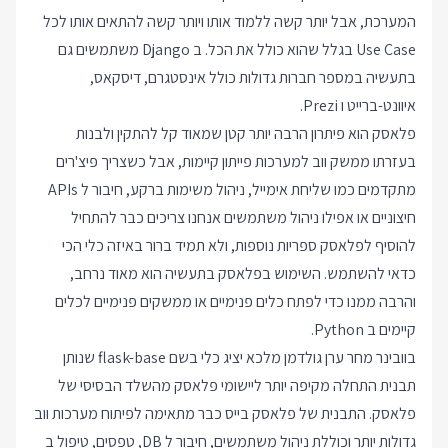
המערכת, אבל יותר קשה ללמוד אותו ויותר קשה להתאים אותו לכל
Use Case בגלל שהוא כולל את הכל. ב Django משתמשים גם
בתעשיה במספר חברות גדולות כולל אינסטגרם, דיסקאס,
איוונט-ברייט ו Prezi.
פלאסק הוא פיתרון הרבה יותר קטן שמאוד קל להתקין ולבנות
בעזרתו ממשק ווב למערכות פייתון קיימות, אבל כשצריך פיצ'רים
מתקדמים כמו שליחת אימייל, ניהול משימות ברקע, חיבור ל APIs
חיצוניים או אפילו ניהול משתמשים אנחנו צריכים כבר להתחיל
להוסיף לפלאסק ספריות נוספות, ולא תמיד ברור באיזה כלי הכי
כדאי להשתמש. השימוש בפלאסק בתעשיה הוא מאוד נרחב,
והרבה ממנו כדי לפתח כלים פנימיים או ממשקים פנימיים לכלים
קיימים ב Python.
בוובינר מחר ערן גולדמן מלכא יציג כלי בשם flask-base שנותן
תבנית התחלה מקיפה יותר ליישומי פלאסק מהשלד הבסיסי של
פלאסק. התבנית של פלאסק בייס כבר מתאימה לפיתוח מערכות ווב
גדולות יותר וכוללת ניהול משתמשים, חיבור ל DB, טפסים, טיפול ב