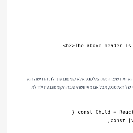
 לפי ref שהיא יוצרת, אבל לא היא זאת שיצרה את האלמנט אלא קומפוננטת-ילד. הדרישה היא
שת ב ref אז יוצג הגובה האמיתי של האלמנט, אבל אם מאיזושהי סיבה הקומפוננטת ילד לא