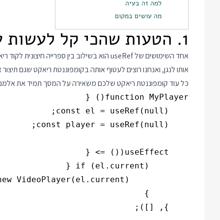
למה זה בעיה
מה עושים במקום
1. הטעות שהכי קל לעשות עם useRef
אותו לנגן, ואנחנו רוצים לעטוף אותה בקומפוננטת ריאקט שגם תיצור את 
כל עוד קומפוננטת ריאקט שלכם משאירה על המסך תמיד את אלמנט ה DOM שהספריה החיצונית מקבלת אפשר להסתדר עם קו