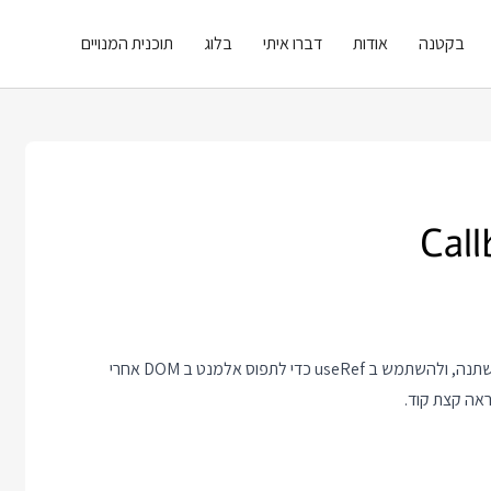
בקטנה
אודות
דברו איתי
בלוג
תוכנית המנויים
אתם כבר יודעים להשתמש ב useEffect כדי להריץ קוד כשמשהו משתנה, ולהשתמש ב useRef כדי לתפוס אלמנט ב DOM אחרי