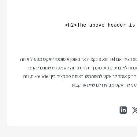
מחזירה פונקציה ולכן measureRef הוא פונקציה. אם ref הוא פונקציה אז באופן אוטומטי ריאקט מפעיל אותה
ע render ומעביר לה את ה node המעודכן. אנחנו לא צריכים כאן מערך תלויות כי זה לא אפקט שגורם להרצה
מחדש בכל render אלא מנגנון של ref עם פונקציה. מערך התלויות הריק אומר לריאקט להשתמש באותה פונקציה בין render-ים, וזה
שריאקט מבטיח לנו שיישאר קבוע.
se