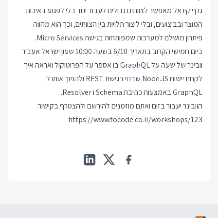
גרף קיו אל מאפשר לצוותים גדולים לעבוד יחד בלי לפגוע באיכות
המוצר ובביצועים, ובלי ליצור תלויות בין הצוותים, וכך הוא מהווה
פיתרון מושלם למערכות שמפותחות בגישת Micro Services.
ביום חמישי הקרוב בתאריך 6/10 בשעה 10:00 שעון ישראל אעביר
וובינר של שעה על GraphQL בו אספר על הפרוטוקול ואראה איך
לקחת יישום Node.JS שבנוי בגישת REST ולהפוך אותו ל
GraphQL באמצעות כתיבת Schema ו Resolver.
הוובינר יעבור בזום ואתם מוזמנים להירשם ולהצטרף בקישור:
https://www.tocode.co.il/workshops/123