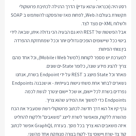
רסט היה (וכנראה עהוא עדיין) הדרך הרגילה לכתיבת פרוטוקולי
תקשורת בעולם ה Web, לפחות מאז שהפסקנו להשתמש ב SOAP
ולשלוח XML-ים מצד לצד.
אבל הפשטות של REST היא גם הבעיה הכי גדולה איתו, שבאה לידי
ביטוי ככל שיישומים הופכים גדולים יותר וככל שמתחזקת ההפרדה
בין צוותי הפיתוח:
למערכת יש מספר לקוחות (למשל Web ו Mobile), וכל אחד מהם
צריך להציג מידע שונה, כלומר State-ים שונים.
מאחר וכל State מיוצג ב REST על ידי Endpoint בשרת, אנחנו
נשארים לבחור אחת משתי גישות בעייתיות - או שנבנה Endpoints
נפרדים בשרת לכל יישום, או שכל יישום יצטרך לגשת לכמה
Endpoints כדי למשוך את המידע שהוא צריך.
גרף קיו אל הוא דרך חדשה לכתוב פרוטוקולי רשת שמעביר את הכח
מהשרת ללקוח, ומאפשר לשרת לייצג "משאבים" וללקוח להחליט
איזה משאבים הוא צריך בכל מסך. בעזרת GraphQL אפשר לכתוב
קוד צד-שרת ויישומי צד-לקוח בצורה מנותקת אחד מהשני.