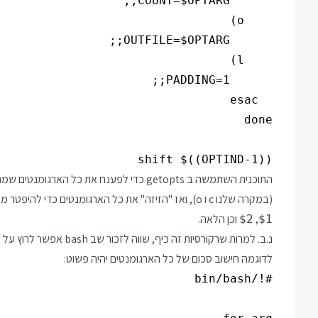
shift $((OPTIND-1))

התוכנית השתמשה ב getopts כדי לפענח את כל
(במקרה שלנו c ו o), ואז "הזיזה" את כל הארגומנטים כדי להיפטר מכל אלה שפוענחו על ידי getopts כך שהמשך הקוד יכול לעבוד עם
,
וכן הלאה.
$2
$1
לדוגמה חישוב סכום של כל הארגומנטים יהיה פשוט: