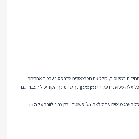
 הארגומנטים שמתחילים במינוסים, כולל את הפרמטרים ש"תפסו" ערכים אחריהם
נ.ב. למרות שרקורסיות זה כיף, שווה לזכור שב bash אפשר לרוץ על כל הארגומנטים עם לולאת for פשוטה - רק צריך לוותר על ה in.