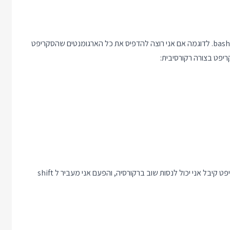
טריק פשוט עם shift הוא מימוש לולאה בצורה רקורסיבית בסקריפט bash. לדוגמה אם אני רוצה להדפיס את כל הארגומנטים שהסקריפט
או בחזרה לכותרת - אם אני רוצה לסכום את כל הארגומנטים שהסקריפט קיבל אני יכול לנסות שוב ברקורסיה, והפעם אני מעביר ל shift