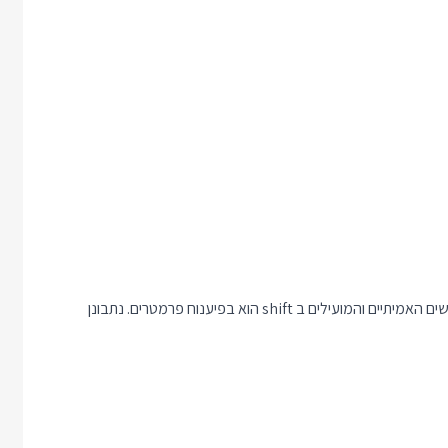
ולמרות שרקורסיות בסקריפטים יכולות להיות רעיון מעניין, אחד השימושים האמיתיים והמועילים ב shift הוא בפיענוח פרמטרים. נתבונן