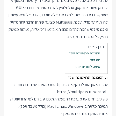
של כל הפצה. אבל לפעמים אנחנו רק רוצים להריץ משהו במסוף או
לבדוק משהו יותר קטן, או לחלופין להריץ מספר מכונות בלי GUI
שיתקשרו ביניהן ברשת. למצבים האלה תוכנות הוירטואליזציה עשויות
להיות "יותר מדי". תוכנת Multipass מציעה פיתרון הרבה יותר מדויק
ואלגנטי למי שרוצה להרים מכונות אובונטו וירטואליות, נטולות ממשק
גרפי, על המכונה המקומית.
תוכן עניינים
המכונה הראשונה שלי
מה עוד
איפה לומדים יותר
1. המכונה הראשונה שלי
שלב ראשון הוא להתקין את multipass מהאתר שלהם בכתובת:
https://multipass.run/install
פשוט בוחרים את מערכת ההפעלה שלכם ועובדים לפי ההוראות. יש
תמיכה מלאה ב Linux, Windows ו Mac (כולל מעבד אפל).
אחרי ההתקנה כותבים מהמסוף: