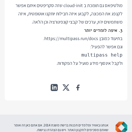
מולטיפאס גם תומכת ב cloud-init שזה סקריפטים איתם אפשר
לקנפג את המכונה, לקבוע איזה חבילות יותקנו אוטומטית, איזה
משתמשים יהיו, ערכים של קבצי קונפיגורציה וכן הלאה.
3. איפה לומדים יותר
בתיעוד כמובן:
https://multipass.run/docs
.
וגם אפשר להפעיל:
multipass help

ולקבל אינסוף מידע מועיל על הפקודות.
אנחנו באוויר ומלמדים תכנות ברשת משנת 2014. אם אתם כאן זה אומר
שאתם מסכימים ל
תקנון האתר
. ויש גם
הצהרת נגישות
.