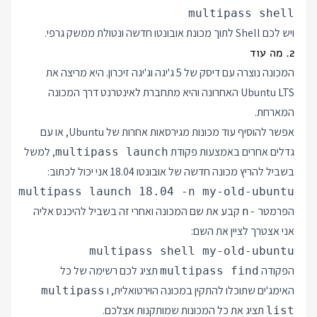
multipass shell

ויש לכם Shell לתוך מכונת אובונטו חדשה ונטולת ממשק גרפי.
2. מה עוד
המכונה נוצרה עם דיסק של 5 ג'יגה וג'יגה זיכרון. היא מריצה את
Ubuntu LTS האחרונה והיא מתחברת לאינטרנט דרך המכונה
המארחת.
אפשר להוסיף עוד מכונות מגירסאות אחרות של Ubuntu, או עם
גדלים אחרים באמצעות פקודת
, למשל
multipass launch
בשביל להריץ מכונה חדשה של אובונטו 18.04 אני יכול לכתוב:
multipass launch 18.04 -n my-old-ubuntu

הפרמטר
קבע את שם המכונה ואחרי זה בשביל להיכנס אליה
-n
אני אצטרך לציין את השם:
multipass shell my-old-ubuntu

הפקודה
תציג לכם רשימה של כל
multipass find
האימג'ים שתוכלו להתקין במכונה הוירטואלית, ו
multipass
תציג את כל המכונות שמותקנות אצלכם.
list