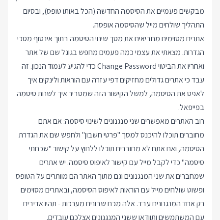
מבקשים פעמיים את הסיסמה החדשה (הכל באותו טופס), ובסיום
התהליך שולחים מייל שהסיסמה אופסה.
אתרים מסוימים מחביאים את מסך שינוי הסיסמה בתוך אינסוף מסכי
הגדרות. מצאתי את עצמי כמה פעמים מחפש בגוגל שם של אתר
ואחריו את הביטוי Change Password כדי להגיע לעמוד הנכון. זה
עבד כי אתרים גדולים מחזיקים דפי עזרה עם הוראות ולינקים איך
לאפס את הסיסמה, למשל
הקישור הזה
שמסביר איך לשנות סיסמה
בפייפאל.
רוב האתרים מאפשרים שני מנגנונים לשינוי סיסמה: אם אתם
מחוברים תוכלו להיכנס למסך "פרטי חשבון" ולחפש שם את הגדרת
הסיסמה, ואם אתם לא מחוברים תוכלו ללחוץ על קישור "שכחתי
סיסמה" כדי לקבל מייל עם קישור לאיפוס סיסמה. יש אתרים
שמחברים את שני המנגנונים וגם מתוך האתר הם מוותרים על הטופס
ופשוט שולחים מייל עם הוראות לאיפוס הסיסמה, ובאתרים מסוימים
רק אחד המנגנונים עבד. אלה מכם שבונים מערכות - תהיו אדיבים
עם המשתמשים ותוודאו ששני המנגנונים אצלכם עובדים.