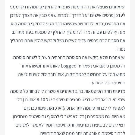
יש אתרים שניצלו את ההזדמנות שרציתי להחליף סיסמה ודרשו ממני
לעדכן פרטים אישיים "על הדרך". למרות שאני מבין את הצורך לעדכן
את הפרטים, כדאי לזכור שכשמישהו כבר מגיע להחליף סיסמה הוא
מעדיף לסיים עם זה מהר ולהמשיך להחליף סיסמאות בעוד אתרים.
אם חסרים לכם פרטים עדיף לשלוח מייל ולבקש להזין אותם בתהליך
נפרד.
יש אתרים שלא ביקשו את הסיסמה הנוכחית בשביל לשנות סיסמה.
זה מסוכן כי אם אני נשאר Logged In לאותו אתר ומישהו אחר
מתישב לי על המחשב לכמה דקות, אותו חבר יכול לשנות לי את
הסיסמה בלי שאדע.
מדיניות חוזק הסיסמאות ברוב האתרים איפשרה לי לבחור כל סיסמה
שרציתי. היו אתרים שדרשו ספציפית סיסמה של 8-10 אותיות (בלי
לאפשר לי לבחור סיסמה יותר ארוכה) או כזאת שמורכבת גם
מאותיות וגם ממספרים (בלי לאפשר לי להוסיף גם סימנים מיוחדים).
רצוי לשים לב ביצירת מדיניות חוזק סיסמה תמיד לאפשר לאנשים
לבחור סיסמה מאובטחת יותר ממה שאתם דורשים.