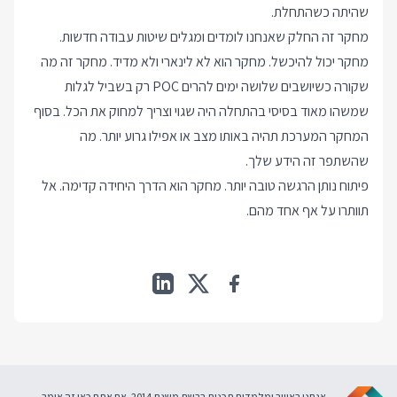
שהיתה כשהתחלת.
מחקר זה החלק שאנחנו לומדים ומגלים שיטות עבודה חדשות.
מחקר יכול להיכשל. מחקר הוא לא לינארי ולא מדיד. מחקר זה מה
שקורה כשיושבים שלושה ימים להרים POC רק בשביל לגלות
שמשהו מאוד בסיסי בהתחלה היה שגוי וצריך למחוק את הכל. בסוף
המחקר המערכת תהיה באותו מצב או אפילו גרוע יותר. מה
שהשתפר זה הידע שלך.
פיתוח נותן הרגשה טובה יותר. מחקר הוא הדרך היחידה קדימה. אל
תוותרו על אף אחד מהם.
אנחנו באוויר ומלמדים תכנות ברשת משנת 2014. אם אתם כאן זה אומר