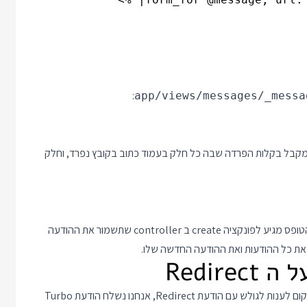
:
app/views/messages/_messa
JavaScript Framewo או שום דבר אני מקבל בקלות הפרדה שבה כל חלק בעמוד כתוב בקובץ נפרד, וחלק
לראות רשימה של שתי הודעות מובנות וטופס שיוצר הודעות חדשות. הטופס מגיע לפונקציה create ב controller שתשמור את ההודעה
שלב שני בדרך ליצירת הלוח השיתופי הוא שיפור הארכיטקטורה - במקום לענות לגולש עם הודעת Redirect, אנחנו נשלח הודעת Turbo