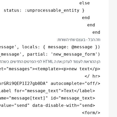
end

וזה הכל - בעצם שתי השורות:
message', partial: 'new_message_form')

הן ההוראות לעמוד לעדכן את ה HTML לפי הפרטים החדשים. כשהדפדפן יקבל את התשובה מה POST, שנראית ככה: