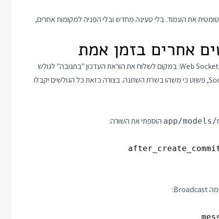
נח את התשובה ויעדכן אוטומטית את העמוד. בלי טעינה מחדש ובלי הפניה למקומות אחרים,
וכמובן השלב הכי מדליק בעמוד הוא השיתוף בזמן אמת באמצעות Web Sockets: במקום לשלוח את הוראת העדכון "בתגובה" לגולש
שיצר הודעה חדשה, אני יכול לשלוח את אותה הוראת עדכון דרך Socket, פשוט כי משהו בשרת השתנה. בצורה כזאת כל הגולשים יקבלו
הוספתי את השורה:
app/models/