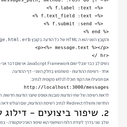
<% end %>

והקובץ השני הוא ה HTML של כל הודעה בקובץ
ge.html.erb
<hr />

נשים לב כבר שבלי שום rk
אחד - רשימת ההודעות - משתמש בחלק השני - דף ההודעה.
אם תפעילו את הקוד תוכלו לגלוש מקומית לנתיב:
http://localhost:3000/messages

החדשה ותשלח Redirect לנתיב רשימת ההודעות, שם הגולש יראה את כל ההודעות ואת ההודעה החדשה שלו.
2. שיפור ביצועים - דילוג על ה Redirect