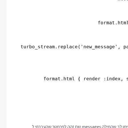
לב שהמילה messages שם זהה לפרמטר שהעברתי ל