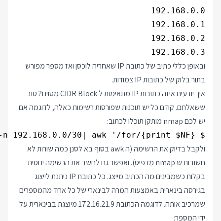
192.168.0.3

ובאופן כללי כתיב של כתובת IP שאחריה לוכסן ואז מספר מפורש
בתור בלוק של כתובות IP צמודות.
איך יודעים איזה כתובות IP מתאימות ל CIDR Block מסוים? טוב
ששאלתם. קודם כל יש תוכנות שפורסות רשימות כאלה, לדוגמה אם
יש לכם nmap מותקן תוכלו לכתוב:
$ nmap -sL -n 192.168.0.0/30| awk '/for/{print $NF}'

ולקבל בדיוק את הרשימה (ה awk בסוף בא לסנן כמה שורות לא
חשובות ש nmap מדפיס). ואפשר גם לחשב את הרשימה יחסית
בקלות כשמבינים מה הכתיב מייצג. כל כתובת IP ניתנת לייצוג
בגירסה בינארית באמצעות המרה לבינארי של כל אחד מהמספרים
שמרכיב אותה. לדוגמה הכתובת 172.16.21.9 מיוצגת בבינארית על
ידי המספר: