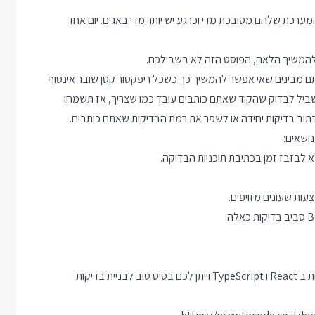
המערכת שלהם מסובכת מדי וכרגע יש יותר מדי באגים. יום אחד
המשיך הלאה, הפוסט הזה לא בשבילכם.
תם מבינים שאי אפשר להמשיך כך כשכל ריפקטור קטן שובר אינסוף
מאס לעבור בין הדפדפן ל VS Code כל הזמן בשביל לבדוק שהקוד שאתם כותבים עובד כמו שצריך, אז תשמחו
תוב בדיקות יחידה או לשפר את רמת הבדיקות שאתם כותבים.
עות שעונים מזויפים.
השיעורים מעשיים, כל שיעור מודגם על קומפוננטות אמיתיות שכתובות ב React ו TypeScript וייתן לכם בסיס טוב לבניית בדיקות