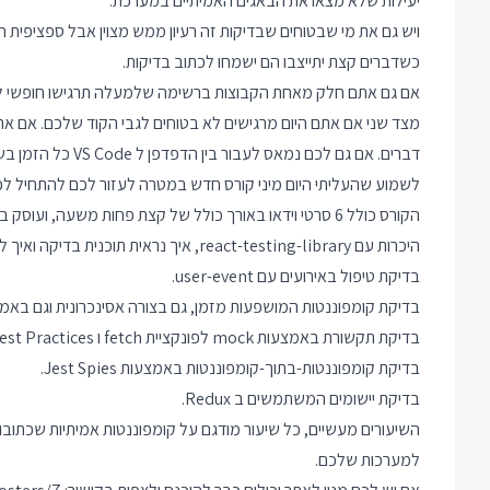
יעילות שלא מצאו את הבאגים האמיתיים במערכת.
ויש גם את מי שבטוחים שבדיקות זה רעיון ממש מצוין אבל ספציפית 
כשדברים קצת יתייצבו הם ישמחו לכתוב בדיקות.
אם גם אתם חלק מאחת הקבוצות ברשימה שלמעלה תרגישו חופשי ל
מצד שני אם אתם היום מרגישים לא בטוחים לגבי הקוד שלכם. אם א
דברים. אם גם לכם נ
לשמוע שהעליתי היום מיני קורס חדש במטרה לעזור לכם להתחיל לכ
הקורס כולל 6 סרטי וידאו באורך כולל של קצת פחות משעה, ועוסק בנושאים:
היכרות עם react-testing-library, איך נראית תוכנית בדיקה ואיך לא לבזבז זמן בכתיבת תוכניות הבדיקה.
בדיקת טיפול באירועים עם user-event.
בדיקת קומפוננטות המושפעות מזמן, גם בצורה אסינכרונית וגם באמצ
בדיקת תקשורת באמצעות mock לפונקציית fetch ו Best Practices סביב בדיקות כאלה.
בדיקת קומפוננטות-בתוך-קומפוננטות באמצעות Jest Spies.
בדיקת יישומים המשתמשים ב Redux.
למערכות שלכם.