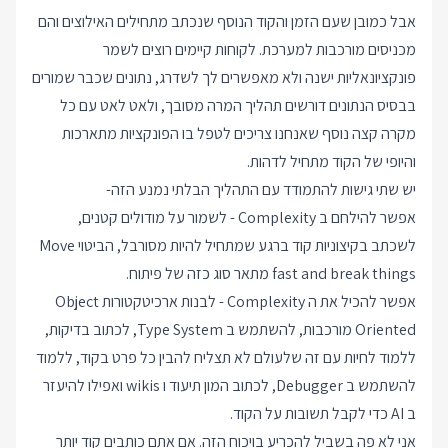
אבל כמובן שעם הזמן והקוד הנוסף שנכתב מתחילים האילוצים והם
מכניסים מורכבות למערכת. לקוחות קיימים רוצים לשמר
פונקציונאליות ישנה ולא מאפשרים לך לשדרג, נתונים שכבר שמורים
בבסיס הנתונים דורשים תהליך המרה מסובך, ולאט לאט עם כל
מקרה קצה נוסף שאנחנו צריכים לטפל בו הפונקציות מתארכות
והיופי של הקוד מתחיל לדהות.
יש שתי גישות להתמודד עם התהליך הבלתי נמנע הזה-
אפשר להילחם ב Complexity - לשמור על מודולים קטנים,
לשכתב בקיצוניות קוד ברגע שמתחיל להיות מסורבל, הביטוי Move
fast and break things מתאר סוג כזה של פיתוח.
אפשר להכיל את ה Complexity - לבנות ארכיטקטורות Object
Oriented מורכבות, להשתמש ב Type System, לכתוב בדיקות,
ללמוד לחיות עם זה שלעולם לא תצליח להבין כל פרט בקוד, ללמוד
להשתמש ב Debugger, לכתוב המון תיעוד ו wikis ואפילו להיעזר
ב AI כדי לקבל תשובות על הקוד.
אני לא פה בשביל להכריע בויכוח הזה. אם אתם כותבים קוד יותר