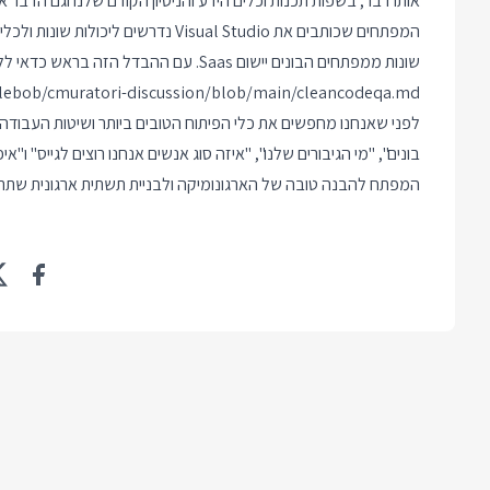
אותו דבר, בשפות תכנות וכלים הידע והניסיון הקודם שלנו וגם הדבר א
המפתחים שכותבים את Visual Studio נד
שונות ממפתחים הבונים יישום Saas. עם ההבדל הזה בראש כדאי ללכת לקרוא את הדיון המרתק בין דוד בוב לקייסי מורטורי בקישור:
clebob/cmuratori-discussion/blob/main/cleancodeqa.md
לפני שאנחנו מחפשים את כלי הפיתוח הטובים ביותר ושיטות העבודה 
המפתח להבנה טובה של הארגונומיקה ולבניית תשתית ארגונית שתתא