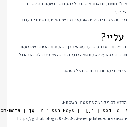
ות" מזויפות. יום אחד מישהו יוכל להקים שרת שמתחזה לשרת
אמיתי.
רטי, מה שגרם להחלפה אוטומטית גם של המפתח הציבורי. בעצם
 קוד מגיטהאב, וכבר יצרתם בעבר קשר עם גיטהאב כך שהמפתח הציבורי שלו שמור
פויה: ברור שהנעל לא מתאימה לרגל החדשה של סינדרלה, הרי הרגל
 שיתאים למפתחות החדשים של גיטהאב.
החדש לסוף קובץ ה
:
known_hosts
om/meta | jq -r '.ssh_keys | .[]' | sed -e 's
https://github.blog/2023-03-23-we-updated-our-rsa-ssh