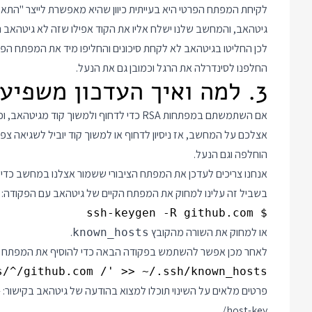
לקיחת המפתח הפרטי היא בעייתית כיוון שהיא מאפשרת לייצר "התאמ
גיטהאב, והמחשב שלנו ישלח אליו את הקוד אפילו שזה לא גיטהאב ה
לכן החליטו בגיטהאב לא לקחת סיכונים והחליפו מיד את המפתח הפ
החלפנו לסינדרלה את הרגל וכמובן גם את הנעל.
3. למה ואיך העדכון משפיע עליי?
אם השתמשתם במפתחות RSA כדי לדחוף ולמשוך
אצלכם על המחשב, אז ניסיון לדחוף או למשוך קוד יוביל לשגיאה צ
הוחלפה וגם הנעל.
אנחנו צריכים לעדכן את המפתח הציבורי ששמור אצלנו במחשב כדי
בשביל זה עלינו למחוק את המפתח הקיים של גיטהאב עם הפקודה:
$ ssh-keygen -R github.com

או למחוק את השורה מהקובץ
.
known_hosts
לאחר מכן אפשר להשתמש בפקודה הבאה כדי להוסיף את המפתח 
/^/github.com /' >> ~/.ssh/known_hosts

פרטים מלאים על השינוי תוכלו למצוא בהודעה של גיטהאב בקישור:
-
host-key/