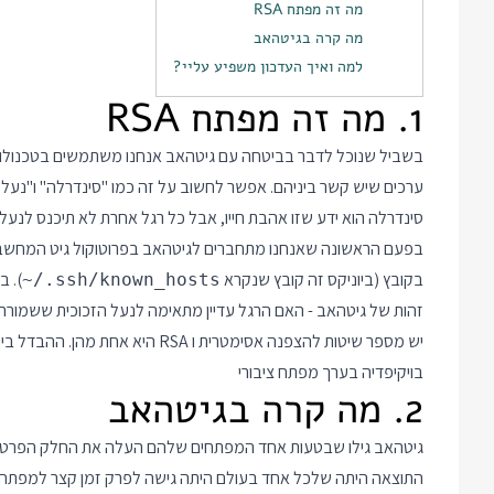
מה זה מפתח RSA
מה קרה בגיטהאב
למה ואיך העדכון משפיע עליי?
1. מה זה מפתח RSA
בשביל שנוכל לדבר בביטחה עם גיטהאב אנחנו משתמשים בטכנולוגי
ערכים שיש קשר ביניהם. אפשר לחשוב על זה כמו "סינדרלה" ו"נעל 
סינדרלה הוא ידע שזו אהבת חייו, אבל כל רגל אחרת לא תיכנס לנעל.
בפעם הראשונה שאנחנו מתחברים לגיטהאב בפרוטוקול גיט המחשב ש
בקובץ (ביוניקס זה קובץ שנקרא
). 
~/.ssh/known_hosts
זהות של גיטהאב - האם הרגל עדיין מתאימה לנעל הזכוכית ששמורה א
יש מספר שיטות להצפנה אסימטרית ו 
בויקיפדיה בערך
מפתח ציבורי
2. מה קרה בגיטהאב
גיטהאב גילו שבטעות אחד המפתחים שלהם העלה את החלק הפרטי של
התוצאה היתה שלכל אחד בעולם היתה גישה לפרק זמן קצר למפתח ז