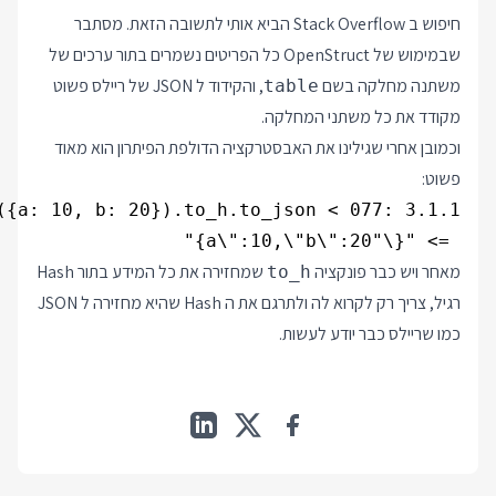
חיפוש ב Stack Overflow הביא אותי ל
תשובה הזאת
. מסתבר
שבמימוש של OpenStruct כל הפריטים נשמרים בתור ערכים של
משתנה מחלקה בשם
, והקידוד ל JSON של ריילס פשוט
table
מקודד את כל משתני המחלקה.
וכמובן אחרי שגילינו את האבסטרקציה הדולפת הפיתרון הוא מאוד
פשוט:
 => "{\"a\":10,\"b\":20}"

מאחר ויש כבר פונקציה
שמחזירה את כל המידע בתור Hash
to_h
רגיל, צריך רק לקרוא לה ולתרגם את ה Hash שהיא מחזירה ל JSON
כמו שריילס כבר יודע לעשות.