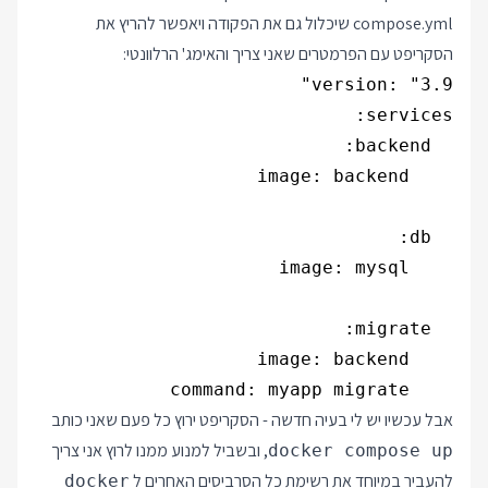
compose.yml שיכלול גם את הפקודה ויאפשר להריץ את
הסקריפט עם הפרמטרים שאני צריך והאימג' הרלוונטי:
    command: myapp migrate

אבל עכשיו יש לי בעיה חדשה - הסקריפט ירוץ כל פעם שאני כותב
, ובשביל למנוע ממנו לרוץ אני צריך
docker compose up
להעביר במיוחד את רשימת כל הסרביסים האחרים ל
docker