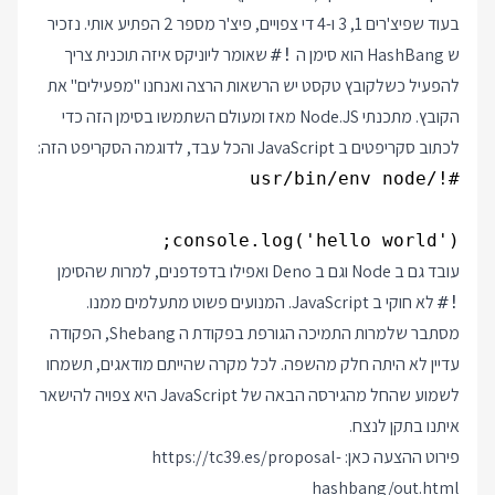
בעוד שפיצ'רים 1, 3 ו-4 די צפויים, פיצ'ר מספר 2 הפתיע אותי. נזכיר
ש HashBang הוא סימן ה
שאומר ליוניקס איזה תוכנית צריך
#!
להפעיל כשלקובץ טקסט יש הרשאות הרצה ואנחנו "מפעילים" את
הקובץ. מתכנתי Node.JS מאז ומעולם השתמשו בסימן הזה כדי
לכתוב סקריפטים ב JavaScript והכל עבד, לדוגמה הסקריפט הזה:
console.log('hello world');

עובד גם ב Node וגם ב Deno ואפילו בדפדפנים, למרות שהסימן
לא חוקי ב JavaScript. המנועים פשוט מתעלמים ממנו.
#!
מסתבר שלמרות התמיכה הגורפת בפקודת ה Shebang, הפקודה
עדיין לא היתה חלק מהשפה. לכל מקרה שהייתם מודאגים, תשמחו
לשמוע שהחל מהגירסה הבאה של JavaScript היא צפויה להישאר
איתנו בתקן לנצח.
פירוט ההצעה כאן:
https://tc39.es/proposal-
hashbang/out.html