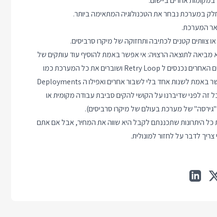
 במקומות אחרים ביישום.
חלק במערכת נבחר את הטכנולוגיה המתאימה ביותר.
שאר המערכת.
או צוותים קטנים לכתיבה ותחזוקה של מיקרו סרביסים.
ה שבהרבה מקרים הבחירה בארכיטקטורת Micro Services לא מביאה לתוצאה הרצויה: אי אפשר באמת להוסיף עוד עותקים של
סרביס מסוים כי המקביליות גורמת לנעילות, כשסרביס נופל הסרביסים האחרים נכנסים ל Retry Loop ושוברים את כל המערכת כמו
דומינו, סרביסים משתפים מידע דרך בסיס נתונים משותף ולכן אי אפשר באמת לשנות אחד בלי לשבור אחרים ואפילו ה Deployments
ל זה לפני שדיברנו על הקושי להקים סביבת עבודה מקומית או
"גירסה" של מערכת בעולם של מיקרו סרביסים).
היא נותנת לכם את כל היתרונות שתכננתם לקבל היא שווה את המחיר, אבל אם אתם
ריך לדבר על לחזור למונולית.