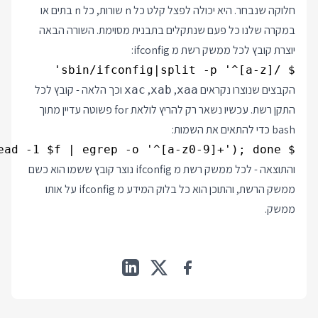
חלוקה שנבחר. היא יכולה לפצל קלט כל n שורות, כל n בתים או
במקרה שלנו כל פעם שנתקלים בתבנית מסוימת. השורה הבאה
יוצרת קובץ לכל ממשק רשת מ ifconfig:
$ /sbin/ifconfig|split -p '^[a-z]'

הקבצים שנוצרו נקראים
,
,
וכך הלאה - קובץ לכל
xac
xab
xaa
התקן רשת. עכשיו נשאר רק להריץ לולאת for פשוטה עדיין מתוך
bash כדי להתאים את השמות:
$ for f in x??; do mv $f $(head -1 $f | egrep -o '^[a-z0-9]+'); done

והתוצאה - לכל ממשק רשת מ ifconfig נוצר קובץ ששמו הוא כשם
ממשק הרשת, והתוכן הוא כל בלוק המידע מ ifconfig על אותו
ממשק.