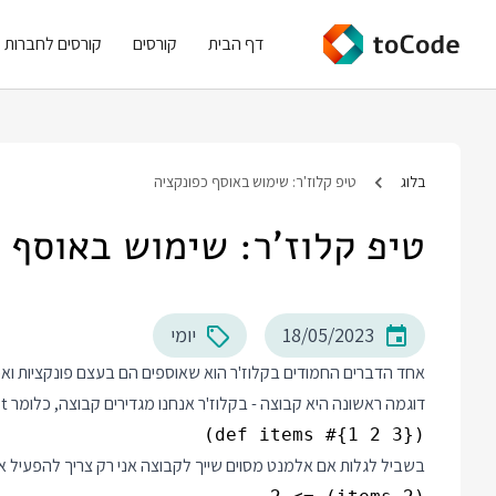
דף הבית
קורסים
קורסים לחברות
בלוג
טיפ קלוז'ר: שימוש באוסף כפונקציה
טיפ קלוז'ר: שימוש באוסף 
18/05/2023
יומי
אחד הדברים החמודים בקלוז'ר הוא שאוספים הם בעצם פונקציות וא
דוגמה ראשונה היא קבוצה - בקלוז'ר אנחנו מגדירים קבוצה, כלומר HashSet, באמצעות סימן סולמית ואחריו סוגריים מסולסלים:
(def items #{1 2 3})

בשביל לגלות אם אלמנט מסוים שייך לקבוצה אני רק צריך להפעיל 