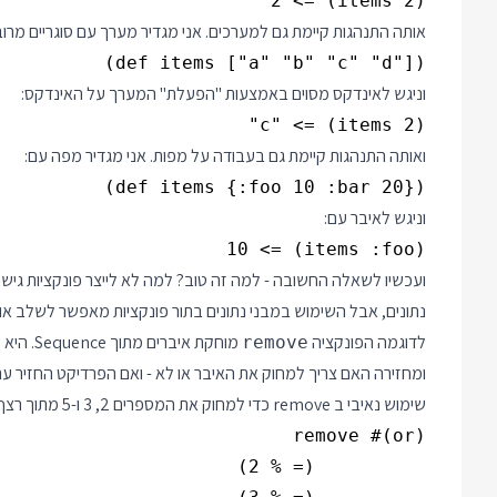
(items 2) => 2

אותה התנהגות קיימת גם למערכים. אני מגדיר מערך עם סוגריים מרוב
(def items ["a" "b" "c" "d"])

וניגש לאינדקס מסוים באמצעות "הפעלת" המערך על האינדקס:
(items 2) => "c"

ואותה התנהגות קיימת גם בעבודה על מפות. אני מגדיר מפה עם:
(def items {:foo 10 :bar 20})

וניגש לאיבר עם:
(items :foo) => 10

ועכשיו לשאלה החשובה - למה זה טוב? למה לא לייצר פונקציות גישה
נתונים, אבל השימוש במבני נתונים בתור פונקציות מאפשר לשלב אות
לדוגמה הפונקציה
מוחקת א
remove
ומחזירה האם צריך למחוק את האיבר או לא - ואם הפרדיקט החזיר ע
שימוש נאיבי ב remove כדי למחוק את המספרים 2, 3 ו-5 מתוך רצף עשוי להיות: