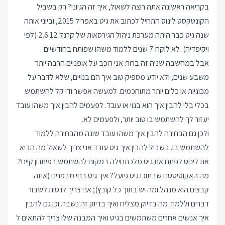
בקריאה ראשונה אתה רוצה לשאול, איך זה הגיוני? רק בשביל
הקונטקסט לינוס התחיל לכתוב את גיט באפריל 2015, וביוני אותה
שנה גיט כבר היתה מערכת ניהול הגירסאות של קרנל 2.6.12 (
לפי
ויקיפדיה
). לא לוקח 7 שנים ללמוד משהו שפותח בחודשיים.
אבל במחשבה שניה זה ברור: אני רוכב על אופניים הרבה יותר
משבע שנים, ולא יודע מספיק טוב איך הם בנויים, שלא לדבר על
מכוניות או כלים יותר מתוחכמים. למעשה אפשר ודי קל להשתמש
בכלי בלי להבין איך הוא בנוי או עובד. לפעמים להבין איך משהו עובד
יעזור לך להשתמש בו טוב יותר, ולפעמים לא.
ולכן גם הבחירה להבין איך משהו עובד שונה מהבחירה ללמוד
להשתמש בו. בשביל להבין איך גיט עובד אני צריך לשאול מה הביא
את לינוס לפתח את גיט מלכתחילה במקום להשתמש בפיתרון קיים?
מה האקוסיסטם שבתוכו גיט פועל? איך גיט בנוי מבפנים (איזה
קבצים הוא מנהל ומה יש בתוך כל קובץ); אני צריך לנסות לשבור
דברים וללמוד מה בדיוק מצליח ואיך בדיוק זה נשבר. וכן גם להבין
איך אנשים אחרים משתמשים בגיט ואיך המבנה שלו צריך להתאים ל