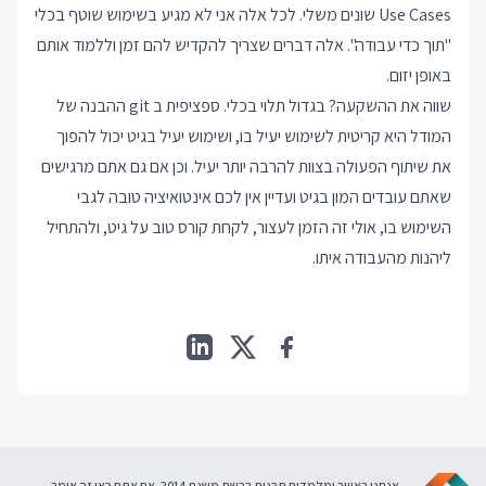
Use Cases שונים משלי. לכל אלה אני לא מגיע בשימוש שוטף בכלי
"תוך כדי עבודה". אלה דברים שצריך להקדיש להם זמן וללמוד אותם
באופן יזום.
שווה את ההשקעה? בגדול תלוי בכלי. ספציפית ב git ההבנה של
המודל היא קריטית לשימוש יעיל בו, ושימוש יעיל בגיט יכול להפוך
את שיתוף הפעולה בצוות להרבה יותר יעיל. וכן אם גם אתם מרגישים
שאתם עובדים המון בגיט ועדיין אין לכם אינטואיציה טובה לגבי
השימוש בו, אולי זה הזמן לעצור, לקחת
קורס טוב על גיט
, ולהתחיל
ליהנות מהעבודה איתו.
אנחנו באוויר ומלמדים תכנות ברשת משנת 2014. אם אתם כאן זה אומר