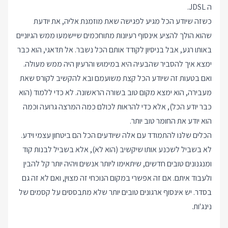
ה JDSL
.
כשזה שיודע הכל מגיע לפגישה שאת מוזמנת אליה, את יודעת
שהוא הולך להציע אינסוף רעיונות מתוחכמים שיישמעו ממש הגיוניים
באותו רגע, אבל בניסיון לקודד אותם הכל נשבר. אל תדאגי, הוא כבר
ימצא איך להסביר שהבעיה היא במימוש והרעיון היה ממש מעולה.
ואם בטעות זה שיודע הכל קצת משועמם ובא להקשיב לקורס שאת
מעבירה, הוא ימצא מקום טוב בשורה הראשונה. לא כדי ללמוד (הוא
כבר יודע הכל), אלא כדי להראות לכולם כמה המרצה גרועה וכמה
הוא יודע את החומר טוב יותר.
הכלים שלנו להתמודד עם אלה שיודעים הכל הם ביטחון עצמי וידע.
לא בשביל לשכנע אותו שיקשיב (הוא לא), אלא בשביל לבנות קוד
ומנגנונים טובים חדשים, שיתאימו ליותר אנשים ויהיה יותר קל להבין
ולעבוד איתם. אם זה אפשרי במקום הנוכחי זה מצוין, ואם לא זה גם
בסדר. יש אינסוף ארגונים טובים יותר שלא מתבססים על קסמים של
נינג'ות.