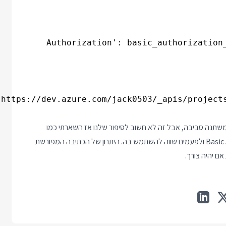
ממשתנה סביבה, אבל זה לא חשוב לסיפור שלנו אז השארתי כמו
שמצאתי אותו. נ.ב.ב. כמובן של requests יש תמיכה מובנית ב Basic Auth ולפעמים שווה להשתמש בה. היתרון של הכתיבה המפורשת