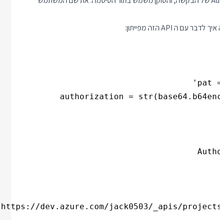
צריכים להעביר שם משתמש וסיסמה בתוך ה Authorization Header של הבקשה, והטוקן משמש בתור הסיסמה. את שם המשתמש
ר עם ה API הזה מפייתון: