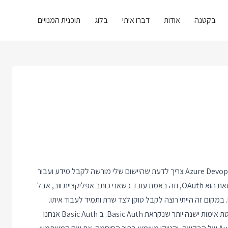
בקטנה
אודות
דברו איתי
בלוג
תוכנית המנויים
בעבודה עם Azure Devops API מתוך קוד Back End, ה API של Azure Devops צריך לדעת שהיישום שלי מורשה לקבל מידע ועבור
איזה משתמש הוא מורשה לקבל את המידע. פיתרון קלאסי לבעיה כזאת הוא OAuth, וזה באמת עובד כשאני כותב אפליקציית ווב, אבל
מקום זה הייתי רוצה לקבל טוקן לצד שרת ותמיד לעבוד איתו.
ב Azure Devops API טוקן כזה כבר לא מונפק ב OAuth אלא בשיטת אימות ישנה יותר שנקראת Basic Auth. ב Basic Auth אנחנו