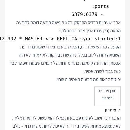
      - 6379:6379

אחרי שעתיים הרדיס התרסק ובלוג הופיעה הודעה דומה להודעה
הבאה (רק עם תאריך אחר בהתחלה):
1:S 25 Jun 2021 00:48:12.902 * MASTER <-> REPLICA sync started

הפעלה מחדש של רדיס, הכל שוב עבד ואחרי שעתיים הודעת
השגיאה חזרה ללוג. בגלל שזה שרת בדיקות לאף אחד לא היה
אכפת, וההודעה קוטלגה בתור מוזרות של העולם שבטח תיפטר לבד
כשנעבור לשרת אמיתי.
יכולים לראות מה הבעיה האמיתית שם?
תוכן עניינים
פיתרון
1. פיתרון
הדבר הכי חשוב לעשות עם בעיות כאלה הוא פשוט להתיחס אליהן,
לא לטאטא מתחת לשטיח. הרי זה לא יכול להיות משהו גדול - כולם