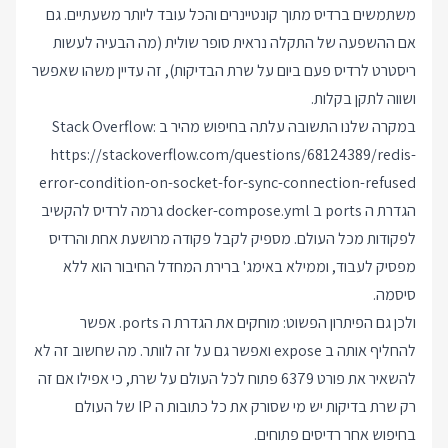
משתמשים ברדיס מתוך קונטיינרים והכל עובד ליותר משעתיים. גם
אם ההשפעה של התקלה נראית סופר שולית (מה הבעיה לעשות
ריסטרט לרדיס פעם ביום על שרת הבדיקות), זה עדיין משהו שאפשר
ושווה לתקן בקלות.
במקרה שלנו התשובה עלתה בחיפוש מהיר ב Stack Overflow:
https://stackoverflow.com/questions/68124389/redis-
error-condition-on-socket-for-sync-connection-refused
הגדרת ה ports ב docker-compose.yml גרמה לרדיס להקשיב
לפקודות מכל העולם. מספיק לקבל פקודה מרושעת אחת והרדיס
מפסיק לעבוד, וממילא באימג' ברירת המחדל החיבור הוא ללא
סיסמה.
ולכן גם הפיתרון הפשוט: מוחקים את הגדרת ה ports. אפשר
להחליף אותה ב expose ואפשר גם על זה לוותר. מה שחשוב זה לא
להשאיר את פורט 6379 פתוח לכל העולם על שרת, כי אפילו אם זה
רק שרת בדיקות יש מי שסורק את כל כתובות ה IP של העולם
בחיפוש אחר רדיסים פתוחים.