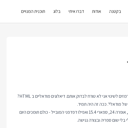
בקטנה
אודות
דברו איתי
בלוג
תוכנית המנויים
לפעמים יש לי אמונות והרגלים כל כך עתיקים שאפילו כשיש מסביב רמזים לשינוי אני לא טורח לבדוק אותם. דיאלוגים מודאליים ב HTML?
כן טוב, מה שהיה הוא לא מה שיהיה. כרום 37, אדג' 79, פיירפוקס 98, אופרה 24, ספארי 15.4 ואפילו דפדפני המובייל - כולם תומכים היום
י בלי שום ספריה ובצורה נגישה.