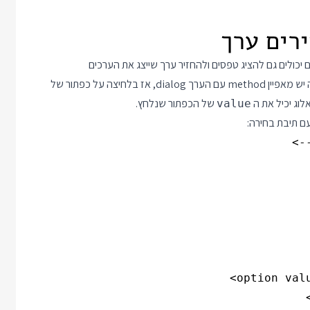
יכולים גם להציג טפסים ולהחזיר ערך שייצג את הערכים
שהמשתמש בחר דרך הטופס. אם בתוך דיאלוג יש טופס, ולטופס הזה יש מאפיין method עם הערך dialog, אז בלחיצה על כפתור של
וג יכיל את ה
של הכפתור שנלחץ.
value
ם תיבת בחירה: