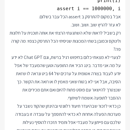
assert i == 1000000, i

אבל במקום להתרסק ב assert הכל עבר בשלום.
לא עזר להריץ שוב. ושוב. ושוב.
רק בשביל לראות שלא השתגעתי הרצתי את אותה תוכנית על חלונות
ולינוקס וכמובן בשתי המכונות שניסיתי הכל התרסק כצפוי. מה קורה
פה?
לצערי לא מצאתי כלום בחיפוש רגיל ברשת, וגם Chat GPT לא ידע
על מה אני מדבר. בינג הכיר את התופעה וטען שהמעבד של אפל
יודע לעבוד בצורה אטומית על ערכים של 64 ביט ונראה לו שזאת
הסיבה, אבל אני לא בטוח שאני מאמין לו או רואה את הקשר. כך
שנצטרך להישאר עם פוסט פתוח להיום ואם אתם מכירים את
ההסבר לתופעה אשמח לשיתוף.
כן כדאי לזכור שבהיעדר תיעוד רלוונטי ובהינתן שהקוד נשבר על
מערכות הפעלה אחרות לא כדאי להתסמך על עובדה זו בעבודה
שלכם עם פייתון על מעבדי אפל ותמיד תזכרו להוסיף נעילות