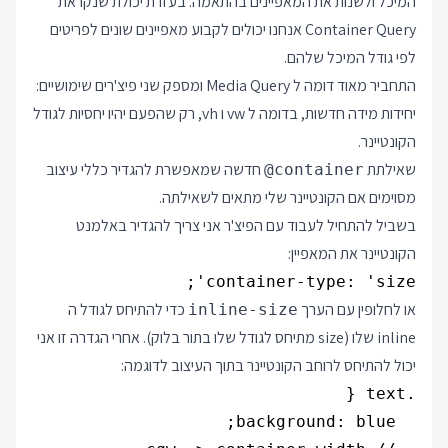
המיכל ולשנות את המאפיינים בהתאמה. בעזרת יכולת שנקראת
Container Query אנחנו יכולים לקבוע מאפיינים שונים לפריטים
לפי גודל המיכל שלהם.
התחביר מאוד דומה ל Media Query ומספק שני פיצ'רים שימושיים:
יחידות מידה חדשות, בדומה ל vw ו vh, רק שהפעם יהיו יחסיות לגודל
הקונטיינר.
שאילתת
חדשה שמאפשרת להגדיר כללי עיצוב
@container
מסוימים אם הקונטיינר שלי מתאים לשאילתה.
בשביל להתחיל לעבוד עם הפיצ'ר אני צריך להגדיר באלמנט
הקונטיינר את המאפיין:
container-type: 'size';

או לחלופין עם הערך
כדי להתיחס לגודל ה
inline-size
inline שלו (size מתיחס לגודל שלו בתור בלוק). אחרי הגדרה זו אני
יכול להתיחס לרוחב הקונטיינר בתוך העיצוב לדוגמה: