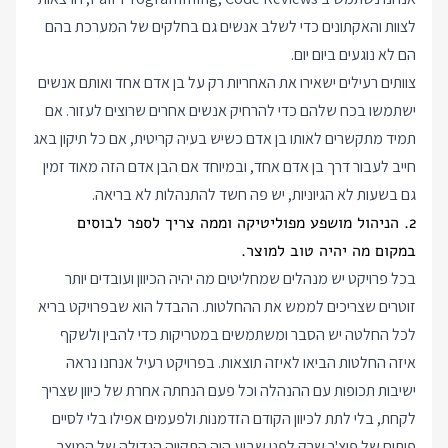
לצוות והאקתונים כדי לשלב אנשים גם בחלקים של המערכת בהם
הם לא נוגעים ביום יום.
צוותים רעילים ישאירו את האחריות רק על בן אדם אחד ואותם אנשים
ישתמשו בכח שלהם כדי להרחיק אנשים אחרים שרוצים לעזור. אם
תמיד מתקשרים לאותו בן אדם כשיש בעיה קריטית, אם כל תיקון באג
חייב לעבור דרך בן אדם אחד, ובמיוחד אם הבן אדם הזה מאוד זמין
גם בשעות לא הגיוניות, יש פה חשד להתנהלות לא בריאה.
2. הניהול מושפע מפוליטיקה וממה צריך לספר לבוסים
במקום מה יהיה טוב למוצר.
בכל פרויקט יש מנהלים שמחליטים מה יהיה הכיוון ועובדים יותר
זוטרים שצריכים לממש את ההחלטות. ההבדל הוא שבפרויקט בריא
לכל החלטה יש הסבר ומשתמשים במטריקות כדי להבין ולשקף
איזה החלטות הביאו לאיזה תוצאות. בפרויקט רעיל אנחנו נראה
ישיבות תכופות עם ההנהלה וכל פעם הנחתה אחרת של כיוון שצריך
לקחת, בלי לתת לכיוון הקודם הזדמנות ולפעמים אפילו בלי לסיים
פיתוח של פיצ'ר שרק לפני שבוע היה התקווה הגדולה של המוצר.