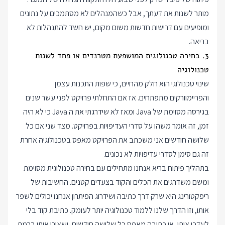
מותר לשנות את דעתך, אבל כשהמנהלים לא מסתמכים על נתונים
ומופיעים עם דרישות חדשות משום מקום, יש חשד להתנהלות לא
בריאה.
3. בחירה טכנולוגית המושפעת מטרנדים או פחד לשנות
טכנולוגיה
שינוי טכנולוגי הוא חלק מהחיים, כי שפות התכנות עצמן
והפריימוורקים מתפתחים. אז אם התחלתי פרויקט לפני עשר שנים
בגירסה מסוימת של Java ומאז לא שידרגתי את ה Java כי לא היה
זמן, זה אומר משהו על סדרי העדיפויות בפרויקט. מצד שני אם כל
שלושה חודשים אני משכתב את הפרויקט מאפס בטכנולוגיה אחרת
זה גם סימן לסדרי עדיפויות לא נכונים.
בתהליך פיתוח בריא אנחנו מתחילים עם בחירה טכנולוגית מסוימת
ומשם משדרגים את הכלים והקוד בצעדים קטנים. החשיבות של
ריפקטורינג היא שרק דרך כתיבה ושידרוג הפיתרון אנחנו יכולים לשפר
אותו, וזו הדרך שלנו ללמוד טכנולוגיה יותר לעומק. כתיבת קוד בלי
לעדכן אותו, או כתיבה מאפס כל שלושה חודשים, ישאירו אותי ברמת