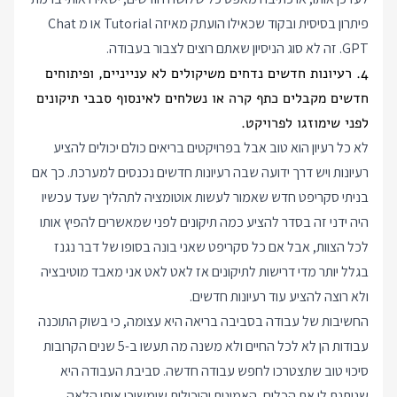
פיתרון בסיסית ובקוד שכאילו הועתק מאיזה Tutorial או מ Chat
GPT. זה לא סוג הניסיון שאתם רוצים לצבור בעבודה.
4. רעיונות חדשים נדחים משיקולים לא ענייניים, ופיתוחים
חדשים מקבלים כתף קרה או נשלחים לאינסוף סבבי תיקונים
לפני שימוזגו לפרויקט.
לא כל רעיון הוא טוב אבל בפרויקטים בריאים כולם יכולים להציע
רעיונות ויש דרך ידועה שבה רעיונות חדשים נכנסים למערכת. כך אם
בניתי סקריפט חדש שאמור לעשות אוטומציה לתהליך שעד עכשיו
היה ידני זה בסדר להציע כמה תיקונים לפני שמאשרים להפיץ אותו
לכל הצוות, אבל אם כל סקריפט שאני בונה בסופו של דבר נגנז
בגלל יותר מדי דרישות לתיקונים אז לאט לאט אני מאבד מוטיבציה
ולא רוצה להציע עוד רעיונות חדשים.
החשיבות של עבודה בסביבה בריאה היא עצומה, כי בשוק התוכנה
עבודות הן לא לכל החיים ולא משנה מה תעשו ב-5 שנים הקרובות
סיכוי טוב שתצטרכו לחפש עבודה חדשה. סביבת העבודה היא
שנותנת לי את הכלים, האמונות והיכולות שימשיכו איתי הלאה