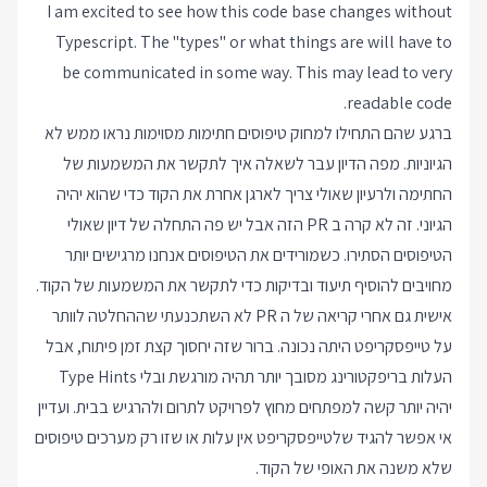
I am excited to see how this code base changes without
Typescript. The "types" or what things are will have to
be communicated in some way. This may lead to very
readable code.
ברגע שהם התחילו למחוק טיפוסים חתימות מסוימות נראו ממש לא
הגיוניות. מפה הדיון עבר לשאלה איך לתקשר את המשמעות של
החתימה ולרעיון שאולי צריך לארגן אחרת את הקוד כדי שהוא יהיה
הגיוני. זה לא קרה ב PR הזה אבל יש פה התחלה של דיון שאולי
הטיפוסים הסתירו. כשמורידים את הטיפוסים אנחנו מרגישים יותר
מחויבים להוסיף תיעוד ובדיקות כדי לתקשר את המשמעות של הקוד.
אישית גם אחרי קריאה של ה PR לא השתכנעתי שההחלטה לוותר
על טייפסקריפט היתה נכונה. ברור שזה יחסוך קצת זמן פיתוח, אבל
העלות בריפקטורינג מסובך יותר תהיה מורגשת ובלי Type Hints
יהיה יותר קשה למפתחים מחוץ לפרויקט לתרום ולהרגיש בבית. ועדיין
אי אפשר להגיד שלטייפסקריפט אין עלות או שזו רק מערכים טיפוסים
שלא משנה את האופי של הקוד.