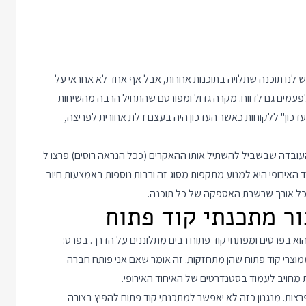
ה - יש לנו תוכנה שתלויה בתוכנות אחרות, אבל אף אחד לא אחראי על
לפעמים גם לדווח. מקרה גדול ומפורסם שהתחיל הרבה מהשיחות
גרמה לחברה להפיץ "עדכון" ללקוחות כאשר העדכון היה בעצם דלת אחורית לפריצה,
וני 2020, אבל יותר מעניינת היא העובדה שבשביל להשתיל אותו ההאקרים (ככל הנראה רוסים) פרצו ל
האיחוד האירופי היא למנוע מתקפות מסוג זה ורבות נוספות באמצעות חיוב
לכל אורך שרשרת האספקה של כל תוכנה.
א בפרטים ומפתחי קוד פתוח רבים מתלוננים על הדרך. בפרט:
סחריות שמרוויחות ממוצרי קוד פתוח שהן מתחזקות. זה אומר שאם אני פותח חברה
ות מחויב לעמוד בסטנדרטים של האיחוד האירופי.
 הפרצות. מנגנון כזה לא יאפשר למתכנתי קוד פתוח להפיץ בצורה