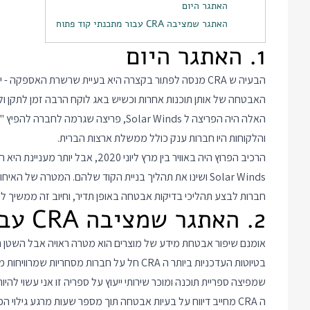
האתגר היום
האתגר שמציבה CRA עבור מתכנתי קוד פתוח
1. האתגר היום
הבעיה ש CRA מנסה לפתור בקצרה היא בעיית שרשרת האספק
האבטחה של אותן תוכנות אחרות וכשיש באג לוקח הרבה זמן לתקן ו
האלה היה הפריצה ל Solar Winds, פריצה ש
והלקוחות היו חברות ענק כולל ממשלת ארצות הברית.
הרכיב הפרוץ היה באוויר בין מרץ לי
Solar Winds ושינו את תהליך בניית הקוד שלהם. המטרה של 
חברות לבצע תהליכי בדיקות אבטחה באופן תדיר, וחיוב זה ממשיך 
2. האתגר שמציבה CRA עבור מתכנתי קוד פתוח
אומנם שיפור אבטחת מידע של מוצרים הוא מטרה ראויה אבל השטן הו
בטיוטות העדכניות ביותר ה CRA חל על חברות מ
שמפיצה ספריית תוכנה ומוכר שירותי ייעוץ על ספריה זו אני עשוי להי
ה CRA מחייב דיווח על בעיות אבטחה תוך מספר שעות מרגע גילוי