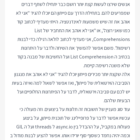
אנשים שירצו לעשות קצת יותר רושם כבר יתחילו לשתף דברים
שמפריעים להם. בתחילת הדרך עם פייתון הם יוכלו להגיד "אני לא
אוהב את זה שיש משמעות לאינדנטציה. הייתי מעדיף לכתוב קוד
כמו שאני רוצה", או "אני לא אוהב את התחביר של List
Comprehensions, אני מעדיף לכתוב לולאה רגילה כדי לבנות
רשימות". משם אפשר להמשיך את השיחה ולדבר על היתרונות
בכתיב ה List Comprehension ועל החשיבות של מבנה בקוד
שלא משנה רשימה קיימת.
אלה שקצת יותר מכירים פייתון יוכלו להגיד "אני לא אוהב את מנגנון
הסביבה הוירטואלית של פייתון", ואז אפשר לשאול למה ואיזה בעיות
יש לכם עם סביבה וירטואלית, לדבר על הפיתרונות החלופיים ועל
הבעיות שלהם.
עוד סוג מעניין של תשובות זה תלונות על ביצועים. וזה מעולה כי
עכשיו אפשר לדבר על פרופיילינג של תוכנית פייתון, על ביצוע
פעולות במקביל, על ההבדל בין async.io ל threads ועל ה GIL
וכמה יהיה נחמד כשסוף סוף יורידו אותו. אפשר להציע לבנות מודול ב