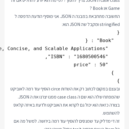
case class ה JSON צריך להפוך? לפי מה הוא יודע להחליט אם זה
Game או Book ?
התשובה מתחבאת במבנה ה JSON. אני מוסיף הודעת הדפסה ל
stringified ומקבל שה JSON הוא:
}

ובעצם במקום לכתוב רק את השדות circe הוסיף עוד רמה לאוביקט
שהמפתח שלה הוא שם ה case class ממנו יצרנו את ה JSON.
בצורה כזאת הוא יכול גם לקרוא את האוביקט ולדעת באיזה קלאס
להשתמש.
זה די מדליק עד שמנסים להוסיף עוד רמה בירושה. למשל מה אם