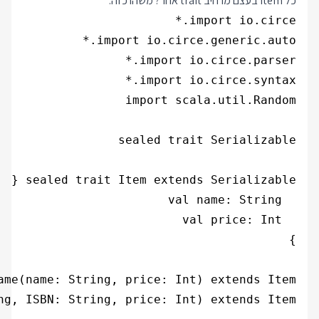
כל Item בעצם מרחיב trait אחר? משהו כזה: