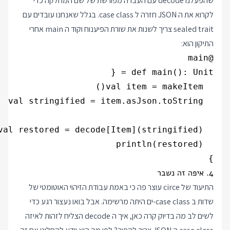
שהפעלנו decode עם העברה מפורשת של שם המחלקה כדי
לקרוא את ה JSON חזרה ל case class. בגלל שאנחנו עובדים עם
sealed trait צריך לשנות את שורת הפיענוח וקוד ה main אחרי
התיקון הוא:
}

4. איפה זה נשבר
התיעוד של circe עוצר פה כי באמת עבודת הזיהוי האוטומטי של
שדות ב case class-ים היתה מרשימה. אבל בואו נעצור רגע כדי
לשים לב מה בדיוק קרה כאן, איך ה decode הצליח לזהות לאיזה