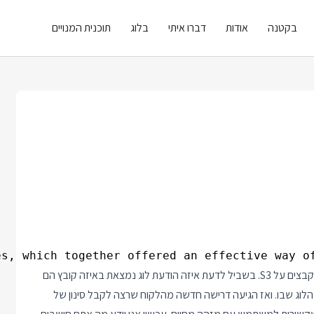
בקטנה
אודות
דברו איתי
בלוג
תוכנית המנויים
s, which together offered an effective way of 
בגדול זנדסק עזבו את דינמו דיבי בשביל לשמור את הלוגים שלהם בקבצים על S3. בשביל לדעת איזה הודעת לוג נמצאת באיזה קובץ הם
הלוג שבו. ואז הגיעה דרישה חדשה מהלקוח שרצה לקבל סינון של