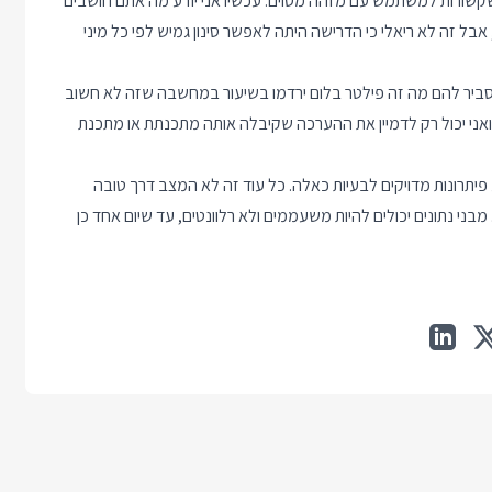
שקשורות למשתמש עם מזהה מסוים. עכשיו אני יודע מה אתם חושבים
 זה לא ריאלי כי הדרישה היתה לאפשר סינון גמיש לפי כל מיני
תי. 99% מהאנשים, כשתנסו להסביר להם מה זה פילטר בלום ירדמו בשיעור במחשבה שזה לא חשוב
. ואני יכול רק לדמיין את ההערכה שקיבלה אותה מתכנתת או מתכנת
 פיתרונות מדויקים לבעיות כאלה. כל עוד זה לא המצב דרך טובה
מבני נתונים יכולים להיות משעממים ולא רלוונטים, עד שיום אחד כן