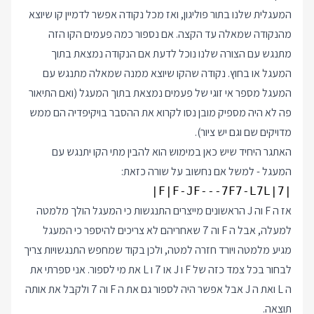
המעגלית שלנו בתור פוליגון, ואז מכל נקודה אפשר לדמיין קו שיוצא
מהנקודה שמאלה עד הקצה. אם נספור כמה פעמים הקו הזה
מתנגש עם הצורה שלנו נוכל לדעת אם הנקודה נמצאת בתוך
המעגל או בחוץ. נקודה שהקו שיוצא ממנה שמאלה מתנגש עם
המעגל מספר אי זוגי של פעמים נמצאת בתוך המעגל (ואם התיאור
פה לא היה מספיק מובן נסו לקרוא את ההסבר בויקיפדיה הם ממש
מדויקים שם וגם יש ציור).
האתגר היחיד שיש כאן במימוש הוא להבין מתי הקו יתנגש עם
המעגל - למשל אם נחשוב על שורה כזאת:
|F|F-JF---7F7-L7L|7|

אז ה F וה J הראשונים מייצרים התנגשות כי המעגל הולך מלמטה
למעלה, אבל ה F וה 7 שאחריהם לא צריכים להיספר כי המעגל
מגיע מלמטה ויורד חזרה למטה, ולכן בקוד שמחפש התנגשויות צריך
לבחור בכל צמד כזה של F ו J או 7 ו L את מי לספור. אני ספרתי את
ה L ואת ה J אבל אפשר היה לספור גם את ה F וה 7 ולקבל את אותה
תוצאה.