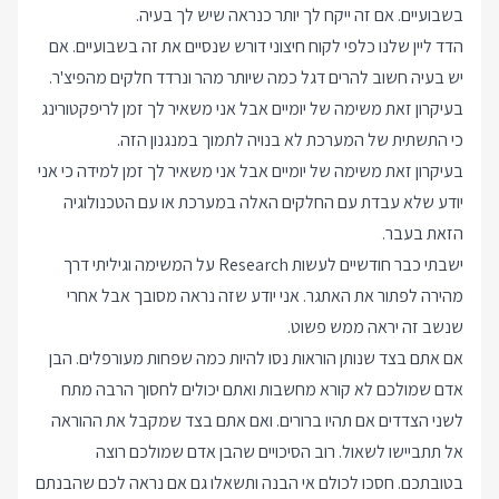
בשבועיים. אם זה ייקח לך יותר כנראה שיש לך בעיה.
הדד ליין שלנו כלפי לקוח חיצוני דורש שנסיים את זה בשבועיים. אם
יש בעיה חשוב להרים דגל כמה שיותר מהר ונרדד חלקים מהפיצ'ר.
בעיקרון זאת משימה של יומיים אבל אני משאיר לך זמן לריפקטורינג
כי התשתית של המערכת לא בנויה לתמוך במנגנון הזה.
בעיקרון זאת משימה של יומיים אבל אני משאיר לך זמן למידה כי אני
יודע שלא עבדת עם החלקים האלה במערכת או עם הטכנולוגיה
הזאת בעבר.
ישבתי כבר חודשיים לעשות Research על המשימה וגיליתי דרך
מהירה לפתור את האתגר. אני יודע שזה נראה מסובך אבל אחרי
שנשב זה יראה ממש פשוט.
אם אתם בצד שנותן הוראות נסו להיות כמה שפחות מעורפלים. הבן
אדם שמולכם לא קורא מחשבות ואתם יכולים לחסוך הרבה מתח
לשני הצדדים אם תהיו ברורים. ואם אתם בצד שמקבל את ההוראה
אל תתביישו לשאול. רוב הסיכויים שהבן אדם שמולכם רוצה
בטובתכם. חסכו לכולם אי הבנה ותשאלו גם אם נראה לכם שהבנתם