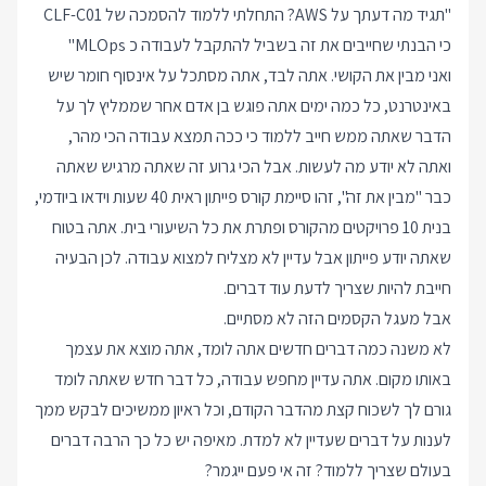
"תגיד מה דעתך על AWS? התחלתי ללמוד להסמכה של CLF-C01
כי הבנתי שחייבים את זה בשביל להתקבל לעבודה כ MLOps"
ואני מבין את הקושי. אתה לבד, אתה מסתכל על אינסוף חומר שיש
באינטרנט, כל כמה ימים אתה פוגש בן אדם אחר שממליץ לך על
הדבר שאתה ממש חייב ללמוד כי ככה תמצא עבודה הכי מהר,
ואתה לא יודע מה לעשות. אבל הכי גרוע זה שאתה מרגיש שאתה
כבר "מבין את זה", זהו סיימת קורס פייתון ראית 40 שעות וידאו ביודמי,
בנית 10 פרויקטים מהקורס ופתרת את כל השיעורי בית. אתה בטוח
שאתה יודע פייתון אבל עדיין לא מצליח למצוא עבודה. לכן הבעיה
חייבת להיות שצריך לדעת עוד דברים.
אבל מעגל הקסמים הזה לא מסתיים.
לא משנה כמה דברים חדשים אתה לומד, אתה מוצא את עצמך
באותו מקום. אתה עדיין מחפש עבודה, כל דבר חדש שאתה לומד
גורם לך לשכוח קצת מהדבר הקודם, וכל ראיון ממשיכים לבקש ממך
לענות על דברים שעדיין לא למדת. מאיפה יש כל כך הרבה דברים
בעולם שצריך ללמוד? זה אי פעם ייגמר?