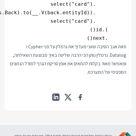
      .next()

וזאת אגב הסיבה שאני מעדיף את גרמלין על פני Cypher ו
Datalog. גרמלין נותן הכי הרבה שליטה באיך מבוצעת השאילתה,
ומאפשר מאוד בקלות להתאים את אופן סריקת הגרף למודל הנתונים
הספציפי של המערכת.
אנחנו באוויר ומלמדים תכנות ברשת משנת 2014. אם אתם כאן זה אומר