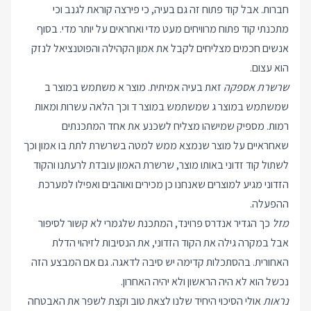
חברות. אבל קוד פתוח זה גם בעיה, כי פירצה קוראת לגנב וכי
מתכנתי קוד פתוח מרוויחים מעט מדי ואחראים על יותר מדי. בסוף
אנשים חכמים מצליחים לקבל את אמון הקהילה והפוטנציאל לנזק
הוא עצום.
שרשרת אספקה
זאת בעיה אמיתית. מוצר א משתמש במוצר ב
שמשתמש במוצר ג שמשתמש במוצר ד וכך הלאה עשרות ומאות
רמות. מספיק שמישהו מצליח לשכנע את אחד המתכנתים
שאחראיים על מוצר שנמצא ממש למטה בשרשרת לתת בו אמון וכך
לשתול קוד זדוני באותו מוצר, שרשרת האמון עובדת לרעתנו והקוד
הזדוני מגיע למוצרים שאנחנו כן מכירים ואוהבים ואפילו למערכת
ההפעלה.
מזל
כך הגדיר אנדרס פרוינד, המתכנת שלגמרי לא קשור לסיפור
אבל במקרה
גילה את הקוד הזדוני
, את הנסיבות לזיהוי הדלת
האחורית. בהסתכלות קדימה יש סיבה לדאגה. גם אם המבצע הזה
נכשל הוא לא היה הראשון ולא יהיה האחרון.
נראות
אולי הסיכוי היחיד שלנו לצאת טוב וקצת לשפר את האבטחה