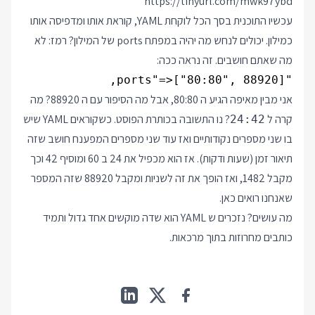
https://tinyurl.com/mwk97ybd
עכשיו התוכנית בסך הכל לוקחת YAML, קוראת אותו ומדפיסה אותו
כמילון. יכולים לנחש מה יהיה במפתח ports של המילון? רמז: לא
מה שאתם חושבים. זה נראה ככה:
"ports"=>["80:80", 88920],

אני מבין מאיפה הגיע ה 80:80, אבל מה הסיפור עם ה 88920? מה
קרה ל
? נו התשובה בכותרת הפוסט. כשקוראים YAML שיש
24:42
בו שני מספרים נקודותיים ואז עוד שני מספרים המפענח חושב שזה
תיאור זמן (שעות ודקות). אז הוא מכפיל את 24 ב 60 ומוסיף 42 וכך
מקבל 1482, ואז הופך את זה לשניות ומקבל 88920 שזה המספר
שאנחנו רואים כאן.
מה עושים? נזכרים ש YAML הוא שדה מוקשים אחד גדול ותמיד
כותבים מחרוזות בתוך מרכאות.