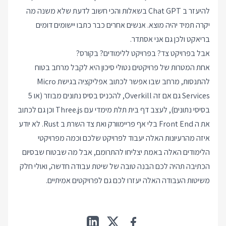
להיעזר ב Chat GPT בשאלות והכי חשוב לדעת שלא משנה מה
יקרה תמיד יהיה מוצא. אנשים אחרים כבר כתבו יישומים דומים
בריאקט ולכן גם אני אסתדר.
אבל בפרויקט צד? בפרויקט ללימודים? בקורס?
אחת המטרות של פרויקטים נטולי סיכון היא לקבל מרחב בטוח
להתנסות, מרחב שבו אפשר לכתוב אפליקציה בגישת Micro
Services גם אם זה Overkill, להכניס בסיס נתונים מבוזר (או 5
בסיסי נתונים), לעצב דף בית תלת מימדי עם Three.js וכן גם לכתוב
את ה Front End בלי אף פריימוורק ואת צד השרת ב Rust. לא יודע
איזה מהרעיונות האלה יעבוד לפרויקט שלכם וכמה מפרויקטי
הלימודים האלה באמת יצליחו להתרומם, אבל מה שבטוח שבסיום
הכתיבה תהיה לכם הבנה טובה של שיטת עבודה חדשה, ואולי חלק
משיטות העבודה האלה יעזרו לכם גם לפרויקטים אמיתיים.